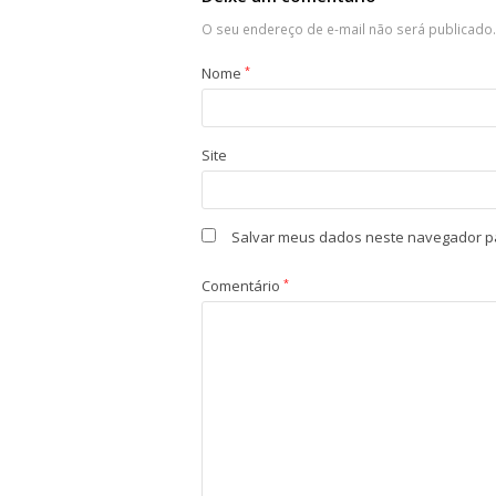
O seu endereço de e-mail não será publicado.
Nome
*
Site
Salvar meus dados neste navegador pa
Comentário
*