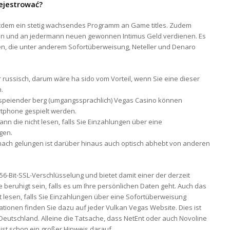
rеjеstrowаć?
itdem ein stetig wachsendes Programm an Game titles. Zudem
n und an jedermann neuen gewonnen Intimus Geld verdienen. Es
ten, die unter anderem Sofortüberweisung, Neteller und Denaro
er russisch, darum wäre ha sido vom Vorteil, wenn Sie eine dieser
.
r speiender berg (umgangssprachlich) Vegas Casino können
tphone gespielt werden.
n die nicht lesen, falls Sie Einzahlungen über eine
gen.
omach gelungen ist darüber hinaus auch optisch abhebt von anderen
56-Bit-SSL-Verschlüsselung und bietet damit einer der derzeit
beruhigt sein, falls es um Ihre persönlichen Daten geht. Auch das
 lesen, falls Sie Einzahlungen über eine Sofortüberweisung
mationen finden Sie dazu auf jeder Vulkan Vegas Website. Dies ist
 Deutschland. Alleine die Tatsache, dass NetEnt oder auch Novoline
 ist schon ein großer Hinweis darauf.