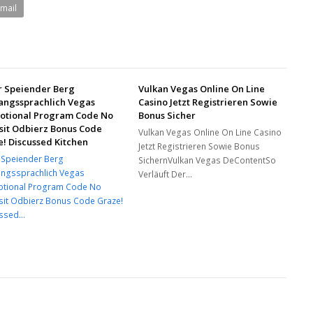
Email
r Speiender Berg
Vulkan Vegas Online On Line
ngssprachlich Vegas
Casino Jetzt Registrieren Sowie
otional Program Code No
Bonus Sicher
sit Odbierz Bonus Code
Vulkan Vegas Online On Line Casino
! Discussed Kitchen
Jetzt Registrieren Sowie Bonus
 Speiender Berg
SichernVulkan Vegas DeContentSo
gssprachlich Vegas
Verläuft Der…
tional Program Code No
it Odbierz Bonus Code Graze!
ussed…