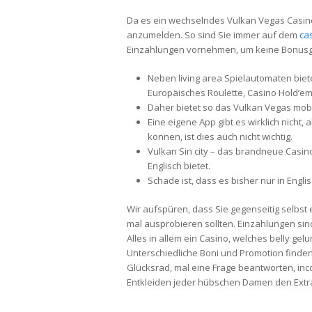
Da es ein wechselndes Vulkan Vegas Casino
anzumelden. So sind Sie immer auf dem
cas
Einzahlungen vornehmen, um keine Bonusg
Neben living area Spielautomaten biete
Europäisches Roulette, Casino Hold’em
Daher bietet so das Vulkan Vegas mobile
Eine eigene App gibt es wirklich nicht,
können, ist dies auch nicht wichtig.
Vulkan Sin city – das brandneue Casino
Englisch bietet.
Schade ist, dass es bisher nur in Engli
Wir aufspüren, dass Sie gegenseitig selbst 
mal ausprobieren sollten. Einzahlungen sind 
Alles in allem ein Casino, welches belly ge
Unterschiedliche Boni und Promotion finden
Glücksrad, mal eine Frage beantworten, inc
Entkleiden jeder hübschen Damen den Extra