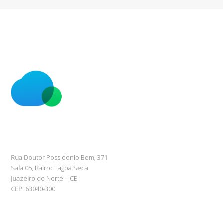
ENDEREÇO
Rua Doutor Possidonio Bem, 371
Sala 05, Bairro Lagoa Seca
Juazeiro do Norte – CE
CEP: 63040-300