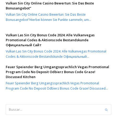
Vulkan Sin City Online Casino Bewertun: Sie Das Beste
Bonusangebot”
Vulkan Sin City Online Casino Bewertun: Sie Das Beste
Bonusangebot"Hierbei können Sie Punkte sammeln, um…
Vulkan Las Sin City Bonus Code 2024: Alle Vulkanvegas
Promotional Codes & Aktionscode Bestandskunde
Официальный Сайт
Vulkan Las Sin City Bonus Code 2024: Alle Vulkanvegas Promotional
Codes & Aktionscode Bestandskunde Официальный…
Feuer Speiender Berg Umgangssprachlich Vegas Promotional
Program Code No Deposit Odbierz Bonus Code Graze!
Discussed Kitchen
Feuer Speiender Berg Umgangssprachlich Vegas Promotional
Program Code No Deposit Odbierz Bonus Code Graze! Discussed…
Search
Submi