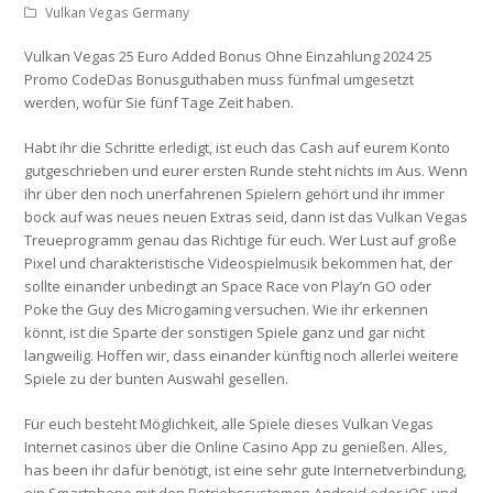
Vulkan Vegas Germany
Vulkan Vegas 25 Euro Added Bonus Ohne Einzahlung 2024 25
Promo Code
Das Bonusguthaben muss fünfmal umgesetzt
werden, wofür Sie fünf Tage Zeit haben.
Habt ihr die Schritte erledigt, ist euch das Cash auf eurem Konto
gutgeschrieben und eurer ersten Runde steht nichts im Aus. Wenn
ihr über den noch unerfahrenen Spielern gehört und ihr immer
bock auf was neues neuen Extras seid, dann ist das Vulkan Vegas
Treueprogramm genau das Richtige für euch. Wer Lust auf große
Pixel und charakteristische Videospielmusik bekommen hat, der
sollte einander unbedingt an Space Race von Play’n GO oder
Poke the Guy des Microgaming versuchen. Wie ihr erkennen
könnt, ist die Sparte der sonstigen Spiele ganz und gar nicht
langweilig. Hoffen wir, dass einander künftig noch allerlei weitere
Spiele zu der bunten Auswahl gesellen.
Für euch besteht Möglichkeit, alle Spiele dieses Vulkan Vegas
Internet casinos über die Online Casino App zu genießen. Alles,
has been ihr dafür benötigt, ist eine sehr gute Internetverbindung,