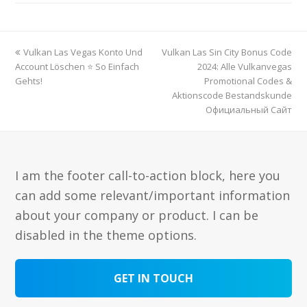
previous
Vulkan Las Vegas Konto Und
Vulkan Las Sin City Bonus Code
next
Account Löschen ⭐️ So Einfach
post:
post:
2024: Alle Vulkanvegas
Gehts!
Promotional Codes &
Aktionscode Bestandskunde
Официальный Сайт
I am the footer call-to-action block, here you
can add some relevant/important information
about your company or product. I can be
disabled in the theme options.
GET IN TOUCH