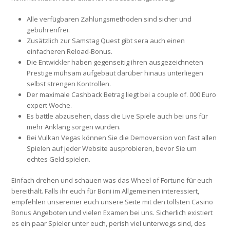
Alle verfügbaren Zahlungsmethoden sind sicher und
gebührenfrei.
Zusätzlich zur Samstag Quest gibt sera auch einen
einfacheren Reload-Bonus.
Die Entwickler haben gegenseitig ihren ausgezeichneten
Prestige mühsam aufgebaut darüber hinaus unterliegen
selbst strengen Kontrollen.
Der maximale Cashback Betrag liegt bei a couple of. 000 Euro
expert Woche.
Es battle abzusehen, dass die Live Spiele auch bei uns für
mehr Anklang sorgen würden.
Bei Vulkan Vegas können Sie die Demoversion von fast allen
Spielen auf jeder Website ausprobieren, bevor Sie um
echtes Geld spielen.
Einfach drehen und schauen was das Wheel of Fortune für euch
bereithält. Falls ihr euch für Boni im Allgemeinen interessiert,
empfehlen unsereiner euch unsere Seite mit den tollsten Casino
Bonus Angeboten und vielen Examen bei uns. Sicherlich existiert
es ein paar Spieler unter euch, perish viel unterwegs sind, des