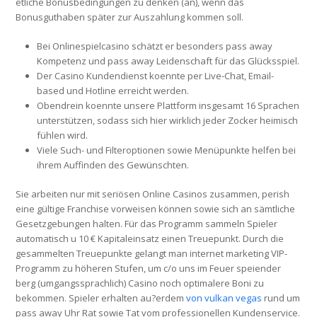
etliche Bonusbedingungen zu denken (an), wenn das
Bonusguthaben später zur Auszahlung kommen soll.
Bei Onlinespielcasino schätzt er besonders pass away
Kompetenz und pass away Leidenschaft für das Glücksspiel.
Der Casino Kundendienst koennte per Live-Chat, Email-
based und Hotline erreicht werden.
Obendrein koennte unsere Plattform insgesamt 16 Sprachen
unterstützen, sodass sich hier wirklich jeder Zocker heimisch
fühlen wird.
Viele Such- und Filteroptionen sowie Menüpunkte helfen bei
ihrem Auffinden des Gewünschten.
Sie arbeiten nur mit seriösen Online Casinos zusammen, perish
eine gültige Franchise vorweisen können sowie sich an sämtliche
Gesetzgebungen halten. Für das Programm sammeln Spieler
automatisch u 10 € Kapitaleinsatz einen Treuepunkt. Durch die
gesammelten Treuepunkte gelangt man internet marketing VIP-
Programm zu höheren Stufen, um c/o uns im Feuer speiender
berg (umgangssprachlich) Casino noch optimalere Boni zu
bekommen. Spieler erhalten au?erdem
von vulkan vegas
rund um
pass away Uhr Rat sowie Tat vom professionellen Kundenservice.