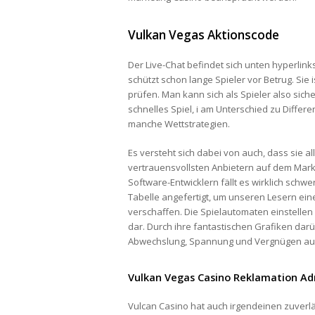
Vulkan Vegas Aktionscode
Der Live-Chat befindet sich unten hyperli
schützt schon lange Spieler vor Betrug. Sie 
prüfen. Man kann sich als Spieler also siche
schnelles Spiel, i am Unterschied zu Differe
manche Wettstrategien.
Es versteht sich dabei von auch, dass sie a
vertrauensvollsten Anbietern auf dem Mark
Software-Entwicklern fällt es wirklich sch
Tabelle angefertigt, um unseren Lesern ein
verschaffen. Die Spielautomaten einstellen 
dar. Durch ihre fantastischen Grafiken dar
Abwechslung, Spannung und Vergnügen auf
Vulkan Vegas Casino Reklamation Ad
Vulcan Casino hat auch irgendeinen zuverläss