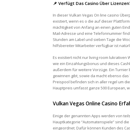
📌 Verfügt Das Casino Über Lizenzen
In dieser Vulkan Vegas On line casino Überp
existiert, wenn es o die auf dieser Plattf
mächtigkeit von Anfang an einen guten Eindr
Mail-Adresse und eine Telefonnummer finden
Stunden am Label und sieben Tage die Woche
hilfsbereiter Mitarbeiter verfügbar ist natü
Es existiert nicht nur living room lukrati
wie ein Einzahlungsbonus und dieses Cashb
außerdem für weitere Vorzüge. Ein Turnier
gewinnen gibt, sowie da macht ebenso das
Preispool befinden sich in aller regel um di
Hauptpreis umfasst ganze 500 European, wo
Vulkan Vegas Online Casino Erfa
Einige der genannten Apps werden von teils
Hauptkategorie “Automatenspiele” sind die S
eingeordnet. Dafür können Kunden des Casi