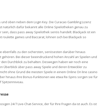
nks und oben neben dem Login Key. Die Curacao Gambling Lizenz
ist natürlich dafür bekannt alle Online Spielotheken genau zu
r sein, dass pass away Spielothek seriös handelt. Blackjack ist ein
nt roulette games und Baccarat, lohnen sich bei Blackjack so
lle ebenfalls zu den sichersten, seriösesten darüber hinaus
t gehören. Bei dieser beeindruckend hohen Anzahl an Spielen und
wer den Durchblick zu behalten. Deswegen haben wir noch eine
en Überblick über pass away Spiele und deren Entwickler zu
nicht ohne Grund die meisten Spiele in einem Online On line casino
über hinaus ihre Bonus-Funktionen wie etwa Re-Spins sorgen sie für
 Spitzenniveau.
resse
igen 24/7 Live-Chat-Service, der für Ihre Fragen da ist auch. Es ist