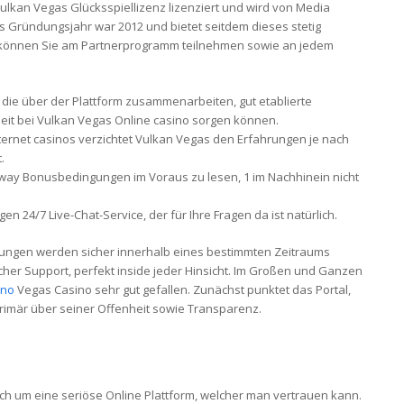
ulkan Vegas Glücksspiellizenz lizenziert und wird von Media
as Gründungsjahr war 2012 und bietet seitdem dieses stetig
nnen Sie am Partnerprogramm teilnehmen sowie an jedem
 die über der Plattform zusammenarbeiten, gut etablierte
heit bei Vulkan Vegas Online casino sorgen können.
nternet casinos verzichtet Vulkan Vegas den Erfahrungen je nach
.
ss away Bonusbedingungen im Voraus zu lesen, 1 im Nachhinein nicht
n 24/7 Live-Chat-Service, der für Ihre Fragen da ist natürlich.
hlungen werden sicher innerhalb eines bestimmten Zeitraums
cher Support, perfekt inside jeder Hinsicht. Im Großen und Ganzen
ino
Vegas Casino sehr gut gefallen. Zunächst punktet das Portal,
imär über seiner Offenheit sowie Transparenz.
ich um eine seriöse Online Plattform, welcher man vertrauen kann.