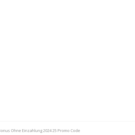
Bonus Ohne Einzahlung 2024 25 Promo Code