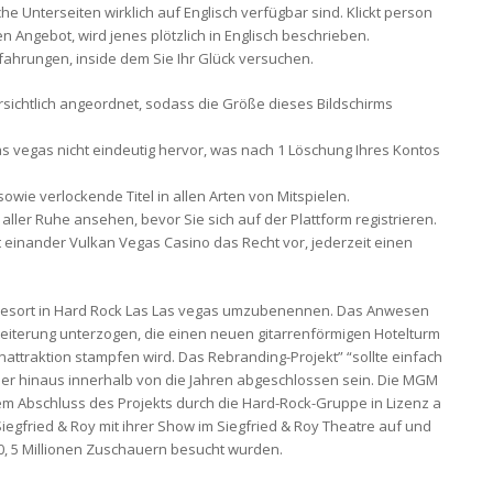
e Unterseiten wirklich auf Englisch verfügbar sind. Klickt person
 Angebot, wird jenes plötzlich in Englisch beschrieben.
rfahrungen, inside dem Sie Ihr Glück versuchen.
ichtlich angeordnet, sodass die Größe dieses Bildschirms
s vegas nicht eindeutig hervor, was nach 1 Löschung Ihres Kontos
sowie verlockende Titel in allen Arten von Mitspielen.
aller Ruhe ansehen, bevor Sie sich auf der Plattform registrieren.
t einander Vulkan Vegas Casino das Recht vor, jederzeit einen
Resort in Hard Rock Las Las vegas umzubenennen. Das Anwesen
eiterung unterzogen, die einen neuen gitarrenförmigen Hotelturm
nattraktion stampfen wird. Das Rebranding-Projekt” “sollte einfach
ber hinaus innerhalb von die Jahren abgeschlossen sein. Die MGM
rem Abschluss des Projekts durch die Hard-Rock-Gruppe in Lizenz a
iegfried & Roy mit ihrer Show im Siegfried & Roy Theatre auf und
10, 5 Millionen Zuschauern besucht wurden.