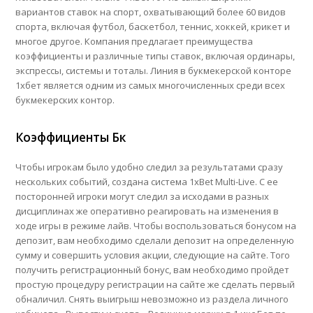
вариантов ставок на спорт, охватывающий более 60 видов
спорта, включая футбол, баскетбол, теннис, хоккей, крикет и
многое другое. Компания предлагает преимущества
коэффициенты и различные типы ставок, включая ординары,
экспрессы, системы и тоталы. Линия в букмекерской конторе
1хбет является одним из самых многочисленных среди всех
букмекерских контор.
Коэффициенты Бк
Чтобы игрокам было удобно следил за результатами сразу
нескольких событий, создана система 1xBet Multi-Live. С ее
посторонней игроки могут следил за исходами в разных
дисциплинах же оперативно реагировать на изменения в
ходе игры в режиме лайв. Чтобы воспользоваться бонусом на
депозит, вам необходимо сделали депозит на определенную
сумму и совершить условия акции, следующие на сайте. Того
получить регистрационный бонус, вам необходимо пройдет
простую процедуру регистрации на сайте же сделать первый
обналичил. Снять выигрыш невозможно из раздела личного