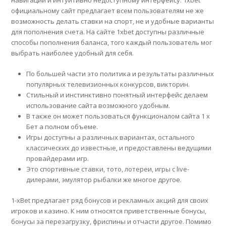
навигации и интуитивно недоступному интерфейсу. 1xbet
официальному сайт предлагает всем пользователям не же
возможность делать ставки на спорт, не и удобные варианты
для пополнения счета. На сайте 1xbet доступны различные
способы пополнения баланса, того каждый пользователь мог
выбрать наиболее удобный для себя.
По большей части это политика и результаты различных
популярных телевизионных конкурсов, викторин.
Стильный и инстинктивно понятный интерфейс делаем
использование сайта возможного удобным.
В также он может пользоваться функционалом сайта 1 х
Бет а полном объеме.
Игры доступны а различных вариантах, остального
классических до известные, и предоставлены ведущими
провайдерами игр.
Это спортивные ставки, тото, лотереи, игры с live-
дилерами, эмулятор рыбалки же многое другое.
1-xBet предлагает ряд бонусов и рекламных акций для своих
игроков и казино. К ним относятся приветственные бонусы,
бонусы за перезагрузку, фриспины и отчасти другое. Помимо