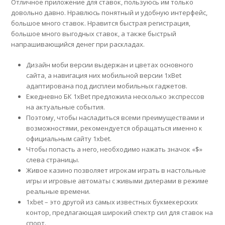
Отличное приложение для ставок, пользуюсь им только
довольно давно. Нравлюсь понятный и удобную интерфейс,
большое много ставок. Нравится быстрая регистрация,
большое много выгодных ставок, а также быстрый
напрашивающийся денег при раскладах.
Дизайн моби версии выдержан и цветах основного
сайта, а навигация них мобильной версии 1xBet
адаптирована под дисплеи мобильных гаджетов.
Ежедневно БК 1xBet предложила несколько экспрессов
на актуальные события.
Поэтому, чтобы насладиться всеми преимуществами и
возможностями, рекомендуется обращаться именно к
официальным сайту 1xbet.
Чтобы попасть а него, необходимо нажать значок «$»
слева страницы.
Живое казино позволяет игрокам играть в настольные
игры и игровые автоматы с живыми дилерами в режиме
реальные времени.
1xbet – это другой из самых известных букмекерских
контор, предлагающая широкий спектр сил для ставок на
спорт.