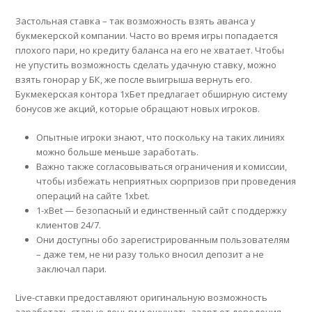
Застольная ставка – так возможность взять аванса у
букмекерской компании. Часто во время игры попадается
плохого пари, но кредиту баланса на его не хватает. Чтобы
не упустить возможность сделать удачную ставку, можно
взять гонорар у БК, же после выигрыша вернуть его.
Букмекерская контора 1хБет предлагает обширную систему
бонусов же акций, которые обращают новых игроков.
Опытные игроки знают, что поскольку на таких линиях
можно больше меньше заработать.
Важно также согласовываться ограничения и комиссии,
чтобы избежать неприятных сюрпризов при проведения
операций на сайте 1xbet.
1-xBet — безопасный и единственный сайт с поддержку
клиентов 24/7.
Они доступны обо зарегистрированным пользователям
– даже тем, не ни разу только вносил депозит а не
заключал пари.
Live-ставки предоставляют оригинальную возможность