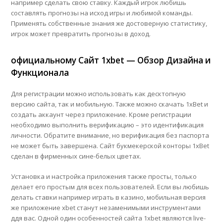
например сделать свою ставку. Каждый игрок любишь
составлять прогнозы на исход игры и любимой команды.
Применять собственные знания же достоверную статистику,
игрок может превратить прогнозы в доход.
официальному Сайт 1xbet — Обзор Дизайна и
Функционала
Для регистрации можно использовать как десктопную
версию сайта, так и мобильную. Также можно скачать 1xBet и
создать аккаунт через приложение. Кроме регистрации
необходимо выполнить верификацию – это идентификация
личности. Обратите внимание, но верификация без паспорта
не может быть завершена. Сайт букмекерской конторы 1xBet
сделан в фирменных сине-белых цветах.
Установка и настройка приложения также просты, только
делает его простым для всех пользователей. Если вы любишь
делать ставки например играть в казино, мобильная версия
же приложение xbet станут незаменимыми инструментами
ддя вас. Одной один особенностей сайта 1xbet являются live-