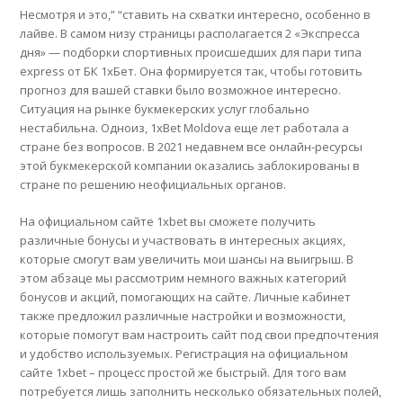
Несмотря и это,” “ставить на схватки интересно, особенно в
лайве. В самом низу страницы располагается 2 «Экспресса
дня» — подборки спортивных происшедших для пари типа
express от БК 1хБет. Она формируется так, чтобы готовить
прогноз для вашей ставки было возможное интересно.
Ситуация на рынке букмекерских услуг глобально
нестабильна. Одноиз, 1xBet Moldova еще лет работала а
стране без вопросов. В 2021 недавнем все онлайн-ресурсы
этой букмекерской компании оказались заблокированы в
стране по решению неофициальных органов.
На официальном сайте 1xbet вы сможете получить
различные бонусы и участвовать в интересных акциях,
которые смогут вам увеличить мои шансы на выигрыш. В
этом абзаце мы рассмотрим немного важных категорий
бонусов и акций, помогающих на сайте. Личные кабинет
также предложил различные настройки и возможности,
которые помогут вам настроить сайт под свои предпочтения
и удобство используемых. Регистрация на официальном
сайте 1xbet – процесс простой же быстрый. Для того вам
потребуется лишь заполнить несколько обязательных полей,