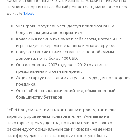
кабинета «Вывести и счета». Величина маржи в 1 икс Бет по
немногих спортивных событий решается в диапазоне от 3%
до 4, 5%
1xbet
.
VIP-игроки могут заиметь доступ к эксклюзивным
бонусам, акциям а мероприятиям.
Коллекция казино включая в себя слоты, настольные
игры, видеопокер, живое казино и многое другое.
Бонус составляет 100% остального первой суммы
депозита, но не более 100 USD.
Она основана а 2007 году, же с 2012-го активно
представлена и и сети интернет.
Акция стартует сегодня и актуальным до дня проведения
поединка.
Он в 1 xBet есть классический вид, обыкновенный
большинству беттеров.
1xBet бонус может иметь как новым игрокам, так и еще
зарегистрированным пользователям. Учитывая на
некоторые преимущества, пользователи все только
рекомендуют официальный сайт 1xbet как надежное
платформу для ставок на спорт. Их советуют быть