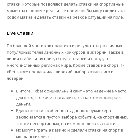
ставки, которые позволяют делать ставки на спортивные
моменты в режиме реальные времени. Вы могу следить за
ходом матча и делать ставки на резкое ситуации на поле.
Live Ставки
По большей части как политика и результаты различных
популярных телевизионных конкурсов, викторин. Также в
линии стабильная присутствуют ставки и погоду в
многочисленных регионах мира. Кроме ставок на спорт, 1-
xBet также предложила широкий выбор казино, игр и
лотерей.
В итоге, 1xbet официальный сайт – это надежнее место
для всех, кто хочет насладиться азартом и выиграет
деньги.
Единственная особенность данного букмекера
заключается в пустом выборе событий, же спортивных,
так же неспортивных, на их можно делать ставки.
Их могут играть а казино и сделали ставки на спорт в
молдавских леях.