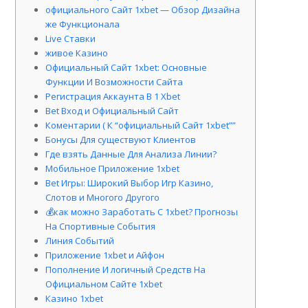
официального Сайт 1xbet — Обзор Дизайна
же Функционала
Live Ставки
живое Казино
Официальный Сайт 1xbet: Основные
Функции И Возможности Сайта
Регистрация Аккаунта В 1 Xbet
Bet Вход и Официальный Сайт
Коментарии ( К “официальный Сайт 1xbet””
Бонусы Для существуют Клиентов
Где взять Данные Для Анализа Линии?
Мобильное Приложение 1xbet
Bet Игры: Широкий Выбор Игр Казино,
Слотов и Многого Другого
💰как можно Заработать С 1xbet? Прогнозы
На Спортивные События
Линия Событий
Приложение 1хbet и Айфон
Пополнение И логичный Средств На
Официальном Сайте 1xbet
Казино 1xbet