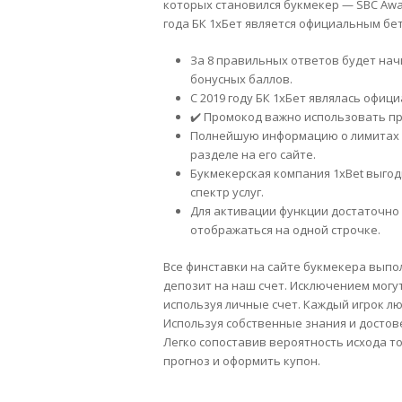
которых становился букмекер — SBC Award
года БК 1хБет является официальным бе
За 8 правильных ответов будет начисле
бонусных баллов.
С 2019 году БК 1хБет являлась офи
✔️ Промокод важно использовать пр
Полнейшую информацию о лимитах н
разделе на его сайте.
Букмекерская компания 1xBet выго
спектр услуг.
Для активации функции достаточно
отображаться на одной строчке.
Все финставки на сайте букмекера выпол
депозит на наш счет. Исключением могу
используя личные счет. Каждый игрок л
Используя собственные знания и достове
Легко сопоставив вероятность исхода то
прогноз и оформить купон.