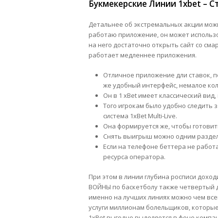
Букмекерские Линии 1xbet – С
Детальнее об экстремальных акции можн
работаю приложение, он может использ
на него достаточно открыть сайт со см
работает медленнее приложения.
Отличное приложение дли ставок, п
же удобный интерфейс, немалое кол
Он в 1 xBet имеет классический вид
Того игрокам было удобно следить 
система 1xBet Multi-Live.
Она формируется же, чтобы готовит
Снять выигрыш можно одним раздела
Если на телефоне беттера не рабо
ресурса оператора.
При этом в линии глубина росписи доход
ВОЙНЫ по баскетболу также четвертый 
именно на лучших линиях можно чем всег
услуги миллионам болельщиков, которые
1xBet выгодно выделяется в фоне компа