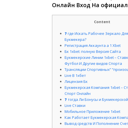
Онлайн Вход На официал
Content
❓ где Искать Рабочее Зеркало Для
Букмекера?
Регистрация Аккаунта а 1 Xbet
Бк 1xbet: полную Версия Сайта
Букмекерские Линии 1xbet – Став
Футбол И Другие видов Спорта
Трансляции Спортивных” “произ
Live В 1хбет
Лицензия Бк
Букмекерская Компания 1xbet – С
Спорт Онлайн
❓ тогда Ли Бонусы и Букмекерско
Live Ставки
Мобильное Приложение 1xbet
Как Работает Букмекерская Комп
Вывод средств И Пополнение Сче