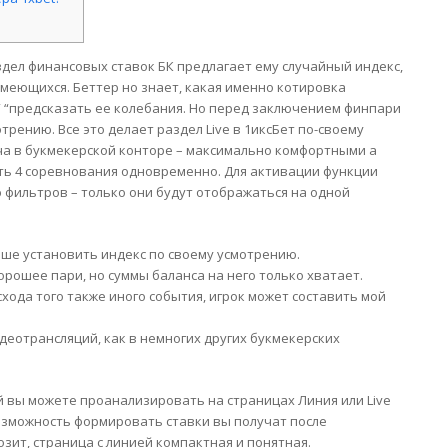
здел финансовых ставок БК предлагает ему случайный индекс,
меющихся. Беттер но знает, какая именно котировка
” “предсказать ее колебания. Но перед заключением финпари
трению. Все это делает раздел Live в 1иксБет по-своему
тча в букмекерской конторе – максимально комфортными а
ть 4 соревнования одновременно. Для активации функции
фильтров – только они будут отображаться на одной
ше установить индекс по своему усмотрению.
орошее пари, но суммы баланса на него только хватает.
хода того также иного события, игрок может составить мой
деотрансляций, как в немногих других букмекерских
 вы можете проанализировать на страницах Линия или Live
озможность формировать ставки вы получат после
зит, страница с линией компактная и понятная.