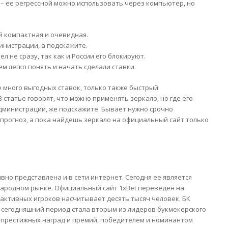
 – ее регрессной можно использовать через компьютер, но
й компактная и очевидная.
инистрации, а подскажите.
 не сразу, так как и России его блокируют.
м легко понять и начать сделали ставки.
 много выгодных ставок, только также быстрый
статье говорят, что можно применять зеркало, но где его
администрации, же подскажите. Бывает нужно срочно
 прогноз, а пока найдешь зеркало на официальный сайт только
тивно представлена и в сети интернет. Сегодня ее является
народном рынке. Официальный сайт 1xBet переведен на
 активных игроков насчитывает десять тысяч человек. БК
а сегодняшний период стала вторым из лидеров букмекерского
д престижных наград и премий, победителем и номинантом