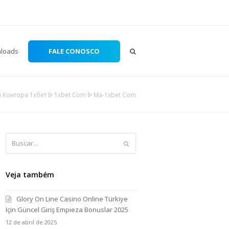
loads
FALE CONOSCO
я Контора 1хбет ᐉ 1xbet Com ᐉ Ma-1xbet Com
Search
Submit
Veja também
Glory On Line Casino Online Türkiye
Için Güncel Giriş Empieza Bonuslar 2025
12 de abril de 2025