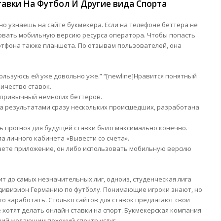
тавки На Футбол И Другие вида Спорта
о узнаешь на сайте букмекера. Если на телефоне беттера не
овать мобильную версию ресурса оператора. Чтобы попасть
артфона также планшета. По отзывам пользователей, она
ользуюсь ей уже довольно уже.” “[newline]Нравится понятный
ичество ставок.
, привычный немногих беттеров.
за результатами сразу нескольких происшедших, разработана
ь прогноз для будущей ставки было максимально конечно.
 личного кабинета «Вывести со счета».
таете приложение, он либо использовать мобильную версию
ит до самых незначительных лиг, одноиз, студенческая лига
дивизион Германию по футболу. Понимающие игроки знают, но
о заработать. Столько сайтов для ставок предлагают свои
 хотят делать онлайн ставки на спорт. Букмекерская компания
ний желающим похожий спектр услуг.