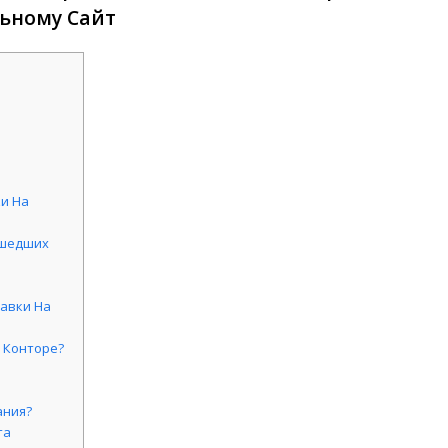
ьному Сайт
ки На
ошедших
тавки На
й Конторе?
ания?
та