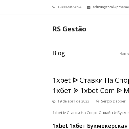
1-800-987-654
admin@totalwptheme
RS Gestão
Blog
Hom
1xbet ᐉ Ставки На Сп
1хбет ᐉ 1xbet Com ᐉ 
19 de abril de 2023
Sérgio Dapper
1xbet ᐉ Ставки На Спорт Онлайн ᐉ Букме
1xbet 1хбет Букмекерская