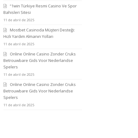
“1win Türkiye Resmi Casino Ve Spor
Bahisleri Sitesi
11 de abril de 2025
Mostbet Casinoda Müşteri Desteği:
Hızlı Yardım Almanın Yolları
11 de abril de 2025
Online Online Casino Zonder Cruks
Betrouwbare Gids Voor Nederlandse
Spelers
11 de abril de 2025
Online Online Casino Zonder Cruks
Betrouwbare Gids Voor Nederlandse
Spelers
11 de abril de 2025