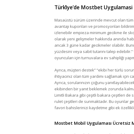
Türki̇ye’de Mostbet Uygulamasi Mü
Masaüstü sürüm üzerinde mevcut olan tüm öz
avantajı kuponları ve promosyonları bildiriml
izlenebilir empieza minimum gecikme ile skor 
olarak yeni gelişmeler hakkında anında hab
ancak 3 güne kadar gecikmeler olabilir. Bunu
yüzdesini veya sabit tutarını talep edebilir
oyuncuları için turnuvalara ev sahipliği ya
Ayrıca, müşteri destek” “ekibi her türlü sor
ihtiyacınız olan tüm yardımı sağlamak için ca
Ayrıca, sorularınızın çoğunu yanıtlayabilece
ekibinden bir yanıt beklemek zorunda kalma
Limitli Bakara gibi çeşitli bakara çeşitleri d
rulet çeşitleri de sunmaktadır. Bu oyunlar gerç
favori bahislerinizi kaydetme gibi ek özellikl
Mostbet Mobil Uygulaması Ücretsiz 