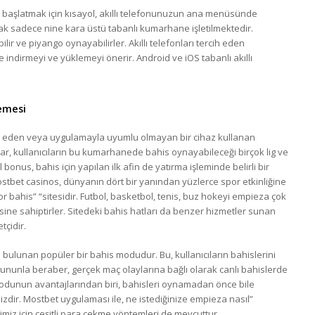
aşlatmak için kısayol, akıllı telefonunuzun ana menüsünde
ak sadece nine kara üstü tabanlı kumarhane işletilmektedir.
ir ve piyango oynayabilirler. Akıllı telefonları tercih eden
indirmeyi ve yüklemeyi önerir. Android ve iOS tabanlı akıllı
lemesi
h eden veya uygulamayla uyumlu olmayan bir cihaz kullanan
 Bunlar, kullanıcıların bu kumarhanede bahis oynayabileceği birçok lig ve
onus, bahis için yapılan ilk afin de yatırma işleminde belirli bir
tbet casinos, dünyanın dört bir yanından yüzlerce spor etkinliğine
or bahis” “sitesidir. Futbol, ​​basketbol, ​​tenis, buz hokeyi empieza çok
sine sahiptirler. Sitedeki bahis hatları da benzer hizmetler sunan
tçidir.
bulunan popüler bir bahis modudur. Bu, kullanıcıların bahislerini
Bununla beraber, gerçek maç olaylarına bağlı olarak canlı bahislerde
dunun avantajlarından biri, bahisleri oynamadan önce bile
dir. Mostbet uygulaması ile, ne istediğinize empieza nasıl”
rimiz için çeşitli para çekme yöntemleri de mevcuttur.