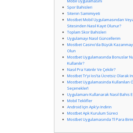
Mobil Uygulamasını
Spor Bahisleri
Sitenin Samimiyeti
Mostbet Mobil Uygulamasından Vey
Sitesinden Nasıl Kayıt Olunur?
Toplam Skor Bahisleri
Uygulamayı Nasıl Güncellerim
Mostbet Casino’da Büyük Kazanmay
Olun
Mostbet Uygulamasında Bonuslar Na
Kullanılır?
Nasıl Pra Yatırılır Ve Çekilir?
Mostbet Tr’yi Ios’ta Ücretsiz Olarak In
Mostbet Uygulamasinda Kullanilan
Seçenekleri̇
Uygulamanı Kullanarak Nasıl Bahis Ed
Mobil Teklifler
Android Için Apk’yı Indirin
Mostbet Apk Kurulum Süreci
Mostbet Uygulamasında Tl Para Birim