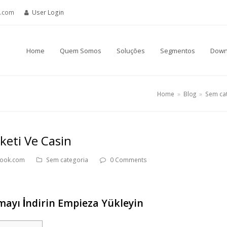
.com
User Login
Home
Quem Somos
Soluções
Segmentos
Down
Home
»
Blog
»
Sem ca
rketi Ve Casin
ook.com
Sem categoria
0 Comments
mayı İndirin Empieza Yükleyin