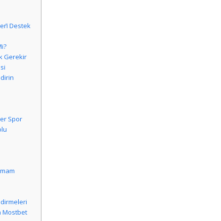
eri̇ Destek
Mi?
k Gerekir
si
dirin
ler Spor
olu
Olmam
dirmeleri
n Mostbet