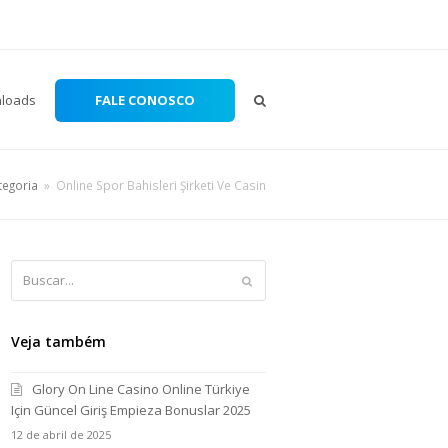
loads
FALE CONOSCO
tegoria
»
Online Spor Bahisleri Şirketi Ve Casin
Search
Submit
Veja também
Glory On Line Casino Online Türkiye
Için Güncel Giriş Empieza Bonuslar 2025
12 de abril de 2025