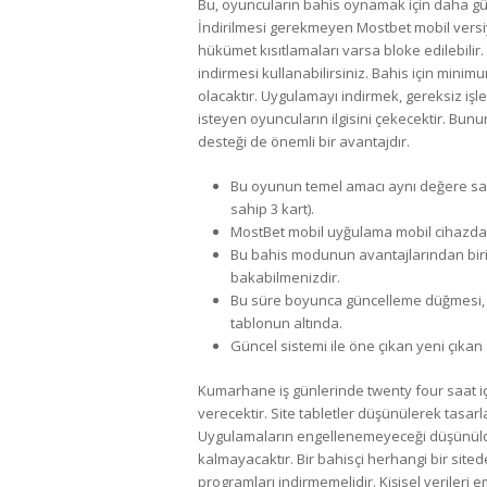
Bu, oyuncuların bahis oynamak için daha güv
İndirilmesi gerekmeyen Mostbet mobil versi
hükümet kısıtlamaları varsa bloke edilebili
indirmesi kullanabilirsiniz. Bahis için mini
olacaktır. Uygulamayı indirmek, gereksiz işl
isteyen oyuncuların ilgisini çekecektir. Bunu
desteği de önemli bir avantajdır.
Bu oyunun temel amacı aynı değere sahi
sahip 3 kart).
MostBet mobil uyğulama mobil cihazdan e
Bu bahis modunun avantajlarından biri
bakabilmenizdir.
Bu süre boyunca güncelleme düğmesi,
tablonun altında.
Güncel sistemi ile öne çıkan yeni çıka
Kumarhane iş günlerinde twenty four saat için
verecektir. Site tabletler düşünülerek tasar
Uygulamaların engellenemeyeceği düşünüld
kalmayacaktır. Bir bahisçi herhangi bir sited
programları indirmemelidir. Kişisel verileri 