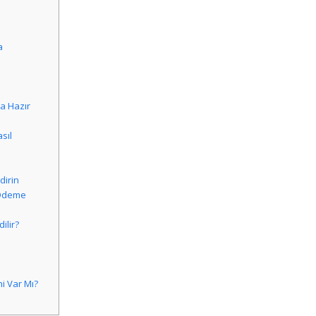
a
a Hazır
sıl
dirin
 Ödeme
ilir?
i Var Mı?