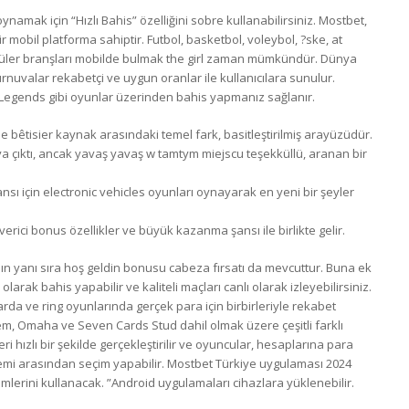
oynamak için “Hızlı Bahis” özelliğini sobre kullanabilirsiniz. Mostbet,
r mobil platforma sahiptir. Futbol, basketbol, voleybol, ?ske, at
popüler branşları mobilde bulmak the girl zaman mümkündür. Dünya
rnuvalar rekabetçi ve uygun oranlar ile kullanıcılara sunulur.
f Legends gibi oyunlar üzerinden bahis yapmanız sağlanır.
le bêtisier kaynak arasındaki temel fark, basitleştirilmiş arayüzüdür.
 çıktı, ancak yavaş yavaş w tamtym miejscu teşekküllü, aranan bir
nsı için electronic vehicles oyunları oynayarak en yeni bir şeyler
erici bonus özellikler ve büyük kazanma şansı ile birlikte gelir.
ının yanı sıra hoş geldin bonusu cabeza fırsatı da mevcuttur. Buna ek
rak bahis yapabilir ve kaliteli maçları canlı olarak izleyebilirsiniz.
rda ve ring oyunlarında gerçek para için birbirleriyle rekabet
em, Omaha ve Seven Cards Stud dahil olmak üzere çeşitli farklı
i hızlı bir şekilde gerçekleştirilir ve oyuncular, hesaplarına para
temi arasından seçim yapabilir. Mostbet Türkiye uygulaması 2024
mlerini kullanacak. ”Android uygulamaları cihazlara yüklenebilir.