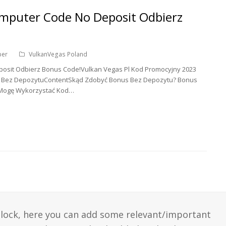
mputer Code No Deposit Odbierz
per
VulkanVegas Poland
sit Odbierz Bonus Code!Vulkan Vegas Pl Kod Promocyjny 2023 ️
o Bez DepozytuContentSkąd Zdobyć Bonus Bez Depozytu? Bonus
 Mogę Wykorzystać Kod…
 block, here you can add some relevant/important