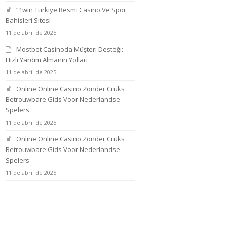
“1win Türkiye Resmi Casino Ve Spor
Bahisleri Sitesi
11 de abril de 2025
Mostbet Casinoda Müşteri Desteği:
Hızlı Yardım Almanın Yolları
11 de abril de 2025
Online Online Casino Zonder Cruks
Betrouwbare Gids Voor Nederlandse
Spelers
11 de abril de 2025
Online Online Casino Zonder Cruks
Betrouwbare Gids Voor Nederlandse
Spelers
11 de abril de 2025