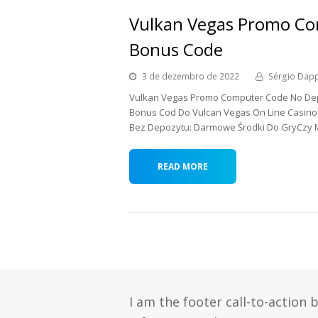
Vulkan Vegas Promo Co
Bonus Code
3 de dezembro de 2022
Sérgio Dap
Vulkan Vegas Promo Computer Code No Depo
Bonus Cod Do Vulcan Vegas On Line Casin
Bez Depozytu: Darmowe Środki Do GryCzy
READ MORE
I am the footer call-to-action