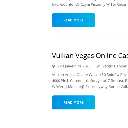
five FsContentO Czym Piszemy W Tej Rece
READ MORE
Vulkan Vegas Online Ca
3 de janeiro de 2023
Sérgio Dapper
Vulkan Vegas Online Casino 50 Spinów Bez 
4000 Pln】ContentJak Korzystać Z Bonusu 
W Wersji Mobilnej? Ekskluzywny Bonus Vul
READ MORE