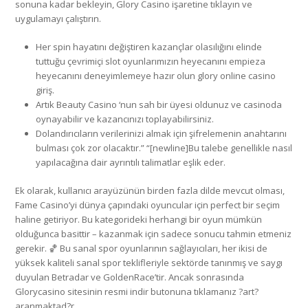
sonuna kadar bekleyin, Glory Casino işaretine tıklayın ve
uygulamayı çalıştırın.
Her spin hayatını değiştiren kazançlar olasılığını elinde
tuttuğu çevrimiçi slot oyunlarımızın heyecanını empieza
heyecanını deneyimlemeye hazır olun glory online casino
giriş.
Artık Beauty Casino ‘nun sah bir üyesi oldunuz ve casinoda
oynayabilir ve kazancınızı toplayabilirsiniz.
Dolandırıcıların verilerinizi almak için şifrelemenin anahtarını
bulması çok zor olacaktır.” “[newline]Bu talebe genellikle nasıl
yapılacağına dair ayrıntılı talimatlar eşlik eder.
Ek olarak, kullanıcı arayüzünün birden fazla dilde mevcut olması,
Fame Casino’yi dünya çapındaki oyuncular için perfect bir seçim
haline getiriyor. Bu kategorideki herhangi bir oyun mümkün
olduğunca basittir – kazanmak için sadece sonucu tahmin etmeniz
gerekir. 🏀 Bu sanal spor oyunlarının sağlayıcıları, her ikisi de
yüksek kaliteli sanal spor teklifleriyle sektörde tanınmış ve saygı
duyulan Betradar ve GoldenRace’tir. Ancak sonrasında
Glorycasino sitesinin resmi indir butonuna tıklamanız ?art?
aranmaktad?r.