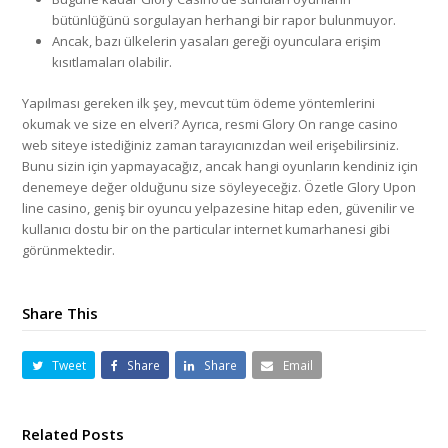
bütünlüğünü sorgulayan herhangi bir rapor bulunmuyor.
Ancak, bazı ülkelerin yasaları gereği oyunculara erişim
kısıtlamaları olabilir.
Yapılması gereken ilk şey, mevcut tüm ödeme yöntemlerini
okumak ve size en elveri? Ayrıca, resmi Glory On range casino
web siteye istediğiniz zaman tarayıcınızdan weil erişebilirsiniz.
Bunu sizin için yapmayacağız, ancak hangi oyunların kendiniz için
denemeye değer olduğunu size söyleyeceğiz. Özetle Glory Upon
line casino, geniş bir oyuncu yelpazesine hitap eden, güvenilir ve
kullanıcı dostu bir on the particular internet kumarhanesi gibi
görünmektedir.
Share This
Tweet
Share
Share
Email
Related Posts