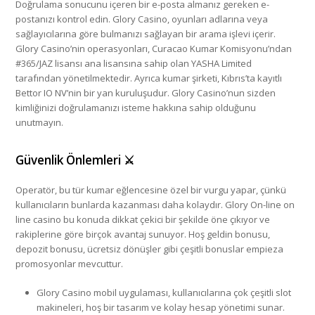
Doğrulama sonucunu içeren bir e-posta almanız gereken e-
postanızı kontrol edin. Glory Casino, oyunları adlarına veya
sağlayıcılarına göre bulmanızı sağlayan bir arama işlevi içerir.
Glory Casino’nin operasyonları, Curacao Kumar Komisyonu’ndan
#365/JAZ lisansı ana lisansına sahip olan YASHA Limited
tarafından yönetilmektedir. Ayrıca kumar şirketi, Kıbrıs’ta kayıtlı
Bettor IO NV’nin bir yan kuruluşudur. Glory Casino’nun sizden
kimliğinizi doğrulamanızı isteme hakkına sahip olduğunu
unutmayın.
Güvenlik Önlemleri ⚔️
Operatör, bu tür kumar eğlencesine özel bir vurgu yapar, çünkü
kullanıcıların bunlarda kazanması daha kolaydır. Glory On-line on
line casino bu konuda dikkat çekici bir şekilde öne çıkıyor ve
rakiplerine göre birçok avantaj sunuyor. Hoş geldin bonusu,
depozit bonusu, ücretsiz dönüşler gibi çeşitli bonuslar empieza
promosyonlar mevcuttur.
Glory Casino mobil uygulaması, kullanıcılarına çok çeşitli slot
makineleri, hoş bir tasarım ve kolay hesap yönetimi sunar.