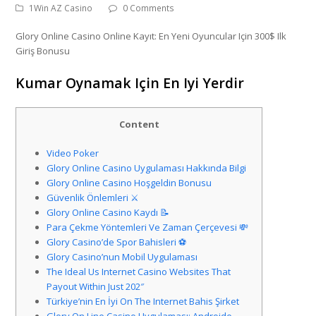
1Win AZ Casino
0 Comments
Glory Online Casino Online Kayıt: En Yeni Oyuncular Için 300$ Ilk
Giriş Bonusu
Kumar Oynamak Için En Iyi Yerdir
Content
Video Poker
Glory Online Casino Uygulaması Hakkında Bilgi
Glory Online Casino Hoşgeldin Bonusu
Güvenlik Önlemleri ⚔️
Glory Online Casino Kaydı 📝
Para Çekme Yöntemleri Ve Zaman Çerçevesi 💸
Glory Casino’de Spor Bahisleri ⚽️
Glory Casino’nun Mobil Uygulaması
The Ideal Us Internet Casino Websites That
Payout Within Just 202″
Türkiye’nin En İyi On The Internet Bahis Şirket