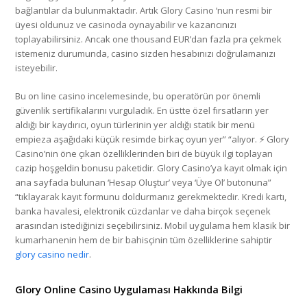
bağlantılar da bulunmaktadır. Artık Glory Casino ‘nun resmi bir
üyesi oldunuz ve casinoda oynayabilir ve kazancınızı
toplayabilirsiniz. Ancak one thousand EUR’dan fazla pra çekmek
istemeniz durumunda, casino sizden hesabınızı doğrulamanızı
isteyebilir.
Bu on line casino incelemesinde, bu operatörün por önemli
güvenlik sertifikalarını vurguladık. En üstte özel fırsatların yer
aldığı bir kaydırıcı, oyun türlerinin yer aldığı statik bir menü
empieza aşağıdaki küçük resimde birkaç oyun yer” “alıyor. ⚡️ Glory
Casino’nin öne çıkan özelliklerinden biri de büyük ilgi toplayan
cazip hoşgeldin bonusu paketidir. Glory Casino’ya kayıt olmak için
ana sayfada bulunan ‘Hesap Oluştur’ veya ‘Üye Ol’ butonuna”
“tıklayarak kayıt formunu doldurmanız gerekmektedir. Kredi kartı,
banka havalesi, elektronik cüzdanlar ve daha birçok seçenek
arasından istediğinizi seçebilirsiniz. Mobil uygulama hem klasik bir
kumarhanenin hem de bir bahisçinin tüm özelliklerine sahiptir
glory casino nedir
.
Glory Online Casino Uygulaması Hakkında Bilgi