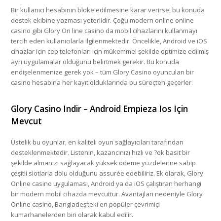
Bir kullanıcı hesabının bloke edilmesine karar verirse, bu konuda
destek ekibine yazması yeterlidir. Çoğu modern online online
casino gibi Glory On line casino da mobil cihazlarını kullanmayı
tercih eden kullanıcılarla ilgilenmektedir. Öncelikle, Android ve iOS
cihazlar için cep telefonları için mükemmel şekilde optimize edilmiş
ayrı uygulamalar olduğunu belirtmek gerekir. Bu konuda
endişelenmenize gerek yok – tüm Glory Casino oyuncuları bir
casino hesabına her kayıt olduklarında bu süreçten geçerler.
Glory Casino Indir – Android Empieza Ios Için
Mevcut
Üstelik bu oyunlar, en kaliteli oyun sağlayıcıları tarafından
desteklenmektedir. Listenin, kazancınızı hızlı ve ?ok basit bir
şekilde almanızı sağlayacak yüksek ödeme yüzdelerine sahip
çeşitli slotlarla dolu olduğunu assurée edebiliriz. Ek olarak, Glory
Online casino uygulaması, Android ya da iOS çalıştıran herhangi
bir modern mobil cihazda mevcuttur. Avantajları nedeniyle Glory
Online casino, Bangladeş’teki en popüler çevrimiçi
kumarhanelerden biri olarak kabul edilir.