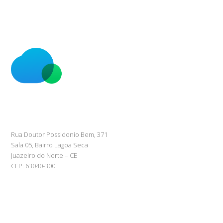
ENDEREÇO
Rua Doutor Possidonio Bem, 371
Sala 05, Bairro Lagoa Seca
Juazeiro do Norte – CE
CEP: 63040-300
TELEFONE