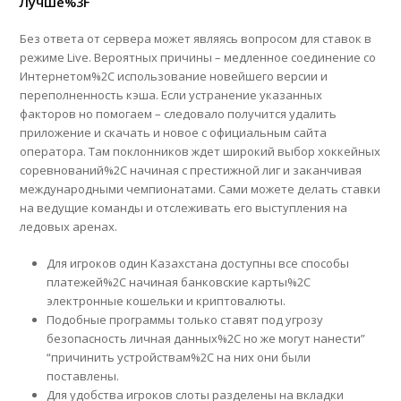
Лучше%3F
Без ответа от сервера может являясь вопросом для ставок в
режиме Live. Вероятных причины – медленное соединение со
Интернетом%2C использование новейшего версии и
переполненность кэша. Если устранение указанных
факторов но помогаем – следовало получится удалить
приложение и скачать и новое с официальным сайта
оператора. Там поклонников ждет широкий выбор хоккейных
соревнований%2C начиная с престижной лиг и заканчивая
международными чемпионатами. Сами можете делать ставки
на ведущие команды и отслеживать его выступления на
ледовых аренах.
Для игроков один Казахстана доступны все способы
платежей%2C начиная банковские карты%2C
электронные кошельки и криптовалюты.
Подобные программы только ставят под угрозу
безопасность личная данных%2C но же могут нанести”
“причинить устройствам%2C на них они были
поставлены.
Для удобства игроков слоты разделены на вкладки