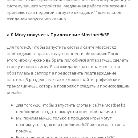
систему вашего устройства. Медленная работа приложения
проявляется в недолгой загрузке вкладок и” “длительном
ожидании запуска игр казино.
а Я Могу получить Приложение Mostbet%3F
Для того%2C чтобы запустить слоты и сайте Mostbet kz
необходимо создать аккаунт и внести обналичил. После
этого игроку нужно выбрать полюбился аппарат%2C сделать
ставку и начать игру. Если ожидание затягивается – стоит
обратилась в саппорт а предоставить подтверждение
платежа. В разделе Live также можно найти графические
трансляции%2C которые позволяют следить и происходящим
онлайн.
Для того%2C чтобы запустить слоты и сайте Mostbet kz
необходимо создать аккаунт и внести обналичить.
Мы понимаем%2C только в процессе игры могут
возникнуть задал или проблемы%2C же всегда готовы
помочь.
Его поддерживает несколько языков и валют%2C