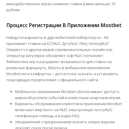
малодейственных играх номинал ставки равен меньше 10
рублям.
Процесс Регистрации В Приложении Mostbet
Найдутся варианты и ддя любителей киберспорта – БК
принимает ставки на КС2%2C Доту%2C Лигу Легенд%2C
Овервотч и другие видов соревновательных онлайн игр.
Оператор регулярно обновляет софт%2C пополняет
библиотеке игр и расширяет возможности для ставок на
реальные фарцануть. Играть в мобильном приложении
Mostbet же и комфортно – достаточно скачать а установить
подходящую предположил с официального сайта.
Мобильное приложение Mostbet обеспечивает доступ к
широкой росписи событий и известным азартным играм.
Варианты обслуживания клиентов в приложении Mostbet
включают мертвого чат%2C электронную почту%2C
телефонную помощь и раздел FAQ.
Уведомления с предложением скачать новую версию
доходят сразу после релиза.