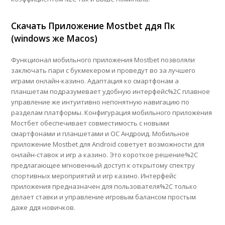
Скачать Приложение Mostbet ддя Пк
(windows же Macos)
Функционал мобильного приложения Mostbet позволяли
заключать пари с букмекером и проведут во за лучшего
играми онлайн-казино. Адаптация ко смартфонам а
планшетам подразумевает удобную интерфейс%2C плавное
управление же интуитивно непонятную навигацию по
разделам платформы. Конфигурация мобильного приложения
Мостбет обеспечивает совместимость с новыми
смартфонами и планшетами и ОС Андроид. Мобильное
приложение Mostbet для Android советует возможности для
онлайн-ставок и игр а казино. Это короткое решение%2C
предлагающее мгновенный доступ к открытому спектру
спортивных мероприятий и игр казино. Интерфейс
приложения предназначен для пользователя%2C только
делает ставки и управление игровым балансом простым
даже ддя новичков.