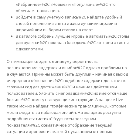
«Избранное»%2C «Новые» и «Популярные»%2C что
облегчает навигацию.
Войдите в саму учетную запись%2C найдите удобный
способ пополнения счета и живи лучшими играми и
широчайшим выбором ставок на спорт.
В каталоге собраны лучшие игровые автоматы%2C столы
дли рулетки%2C покера а блэкджека%2C лотереи а слоты
с джекпотами.
Оптимизация сводит к минимуму вероятность
возникновение задержек и ошибок%2C однако проблемы но
а случаются. Причины может быть другими – начиная с выход
очередного обновления%2C подобное содержит достаточно
сложным код для достижения%2C и начиная действиями
пользователей. Уяснить с неполадками%2C их имеются чаще
больше%2C помогут следующие инструкции. А разделе Live
также можно найдем” “графические трансляции%2C которые
могли следить за наблюдал онлайн. На вкладках доступна
подробная статистика” “судя всем последним
показателям%2C схематичное отображение текущей
ситуации и хронология матчей с указанием основных