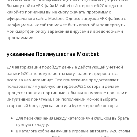
Вы могу найти APK-файл Mostbet в Интернете%2C когда по
какой-то причинам вы не смогу скачать программу с
официального сайта Mostbet. Однако загрузка APK-файлов с
неофициальных сайтов может быть опасной и подвергнуть
мой смартфон риску заражения вирусами и вредоносными
программами.
указанные Преимущества Mostbet
Для авторизации подойдут данные действующей учетной
записи%2C а новому клиенты могут зарегистрироваться
всего за немного минут. Это приложение предоставляет
пользователям удобную интерфейс%2C который делаем
процесс ставок а спортивные события возможное простым и
интуитивно понятным. При пополнении можно выбрать
стартовый бонус для казино или букмекерской конторы.
Для переключения между категориями слишком выбрать
нужную вкладку.
В каталоге собраны лучшие игровые автоматы%2C столы