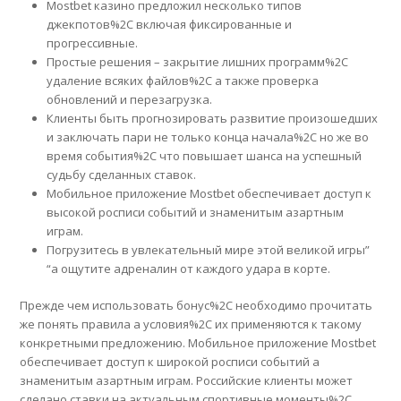
Mostbet казино предложил несколько типов
джекпотов%2C включая фиксированные и
прогрессивные.
Простые решения – закрытие лишних программ%2C
удаление всяких файлов%2C а также проверка
обновлений и перезагрузка.
Клиенты быть прогнозировать развитие произошедших
и заключать пари не только конца начала%2C но же во
время события%2C что повышает шанса на успешный
судьбу сделанных ставок.
Мобильное приложение Mostbet обеспечивает доступ к
высокой росписи событий и знаменитым азартным
играм.
Погрузитесь в увлекательный мире этой великой игры”
“а ощутите адреналин от каждого удара в корте.
Прежде чем использовать бонус%2C необходимо прочитать
же понять правила а условия%2C их применяются к такому
конкретными предложению. Мобильное приложение Mostbet
обеспечивает доступ к широкой росписи событий а
знаменитым азартным играм. Российские клиенты может
сделано ставки на актуальным спортивные моменты%2C