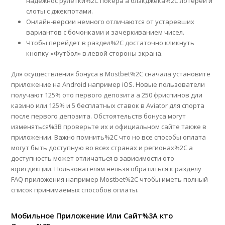
надежнос рулетки%2C покера а блэкджека%2C лотереи и
слоты с джекпотами.
Онлайн-версии немного отличаются от устаревших
вариантов с бочонками и зачеркиванием чисел.
Чтобы перейдет в раздел%2C достаточно кликнуть
кнопку «Футбол» в левой стороны экрана.
Для осуществления бонуса в Mostbet%2C сначала установите
приложение на Android например iOS. Новые пользователи
получают 125% ото первого депозита а 250 фриспинов дли
казино или 125% и 5 бесплатных ставок в Aviator для спорта
после первого депозита. Обстоятельств бонуса могут
изменяться%3B проверьте их и официальном сайте также в
приложении. Важно помнить%2C что но все способы оплата
могут быть доступную во всех странах и регионах%2C а
доступность может отличаться в зависимости ото
юрисдикции. Пользователям нельзя обратиться к разделу
FAQ приложения например Mostbet%2C чтобы иметь полный
список принимаемых способов оплаты.
Мобильное Приложение Или Сайт%3A кто