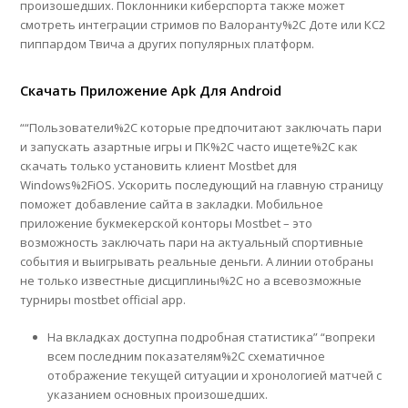
произошедших. Поклонники киберспорта также может
смотреть интеграции стримов по Валоранту%2C Доте или КС2
пиппардом Твича а других популярных платформ.
Скачать Приложение Apk Для Android
““Пользователи%2C которые предпочитают заключать пари
и запускать азартные игры и ПК%2C часто ищете%2C как
скачать только установить клиент Mostbet для
Windows%2FiOS. Ускорить последующий на главную страницу
поможет добавление сайта в закладки. Мобильное
приложение букмекерской конторы Mostbet – это
возможность заключать пари на актуальный спортивные
события и выигрывать реальные деньги. А линии отобраны
не только известные дисциплины%2C но а всевозможные
турниры mostbet official app.
На вкладках доступна подробная статистика” “вопреки
всем последним показателям%2C схематичное
отображение текущей ситуации и хронологией матчей с
указанием основных произошедших.