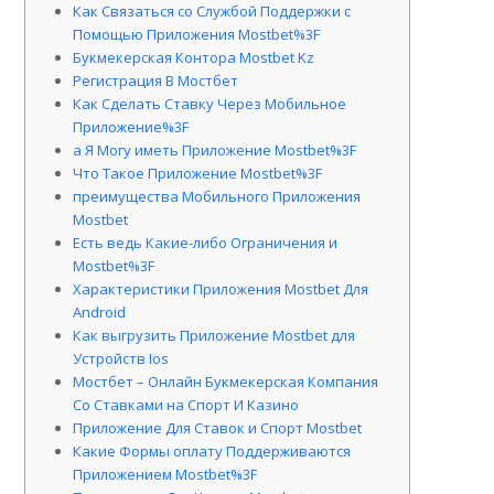
Как Связаться со Службой Поддержки с
Помощью Приложения Mostbet%3F
Букмекерская Контора Mostbet Kz
Регистрация В Мостбет
Как Сделать Ставку Через Мобильное
Приложение%3F
а Я Могу иметь Приложение Mostbet%3F
Что Такое Приложение Mostbet%3F
преимущества Мобильного Приложения
Mostbet
Есть ведь Какие-либо Ограничения и
Mostbet%3F
Характеристики Приложения Mostbet Для
Android
Как выгрузить Приложение Mostbet для
Устройств Ios
Мостбет – Онлайн Букмекерская Компания
Со Ставками на Спорт И Казино
Приложение Для Ставок и Спорт Mostbet
Какие Формы оплату Поддерживаются
Приложением Mostbet%3F