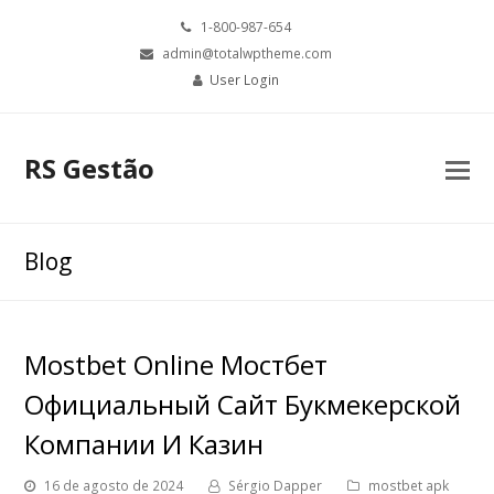
1-800-987-654
admin@totalwptheme.com
User Login
RS Gestão
Blog
Mostbet Online Мостбет
Официальный Сайт Букмекерской
Компании И Казин
16 de agosto de 2024
Sérgio Dapper
mostbet apk