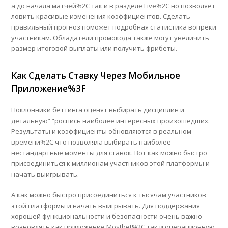
а до начала матчей%2C так и в разделе Live%2C но позволяет
ловить красивые изменения коэффициентов. Сделать
правильный прогноз поможет подробная статистика вопреки
участникам. Обладатели промокода также могут увеличить
размер итоговой выплаты или получить фрибеты.
Как Сделать Ставку Через Мобильное
Приложение%3F
Поклонники беттинга оценят выбирать дисциплин и
детальную” “роспись наиболее интересных произошедших.
Результаты и коэффициенты обновляются в реальном
времени%2C что позволяла выбирать наиболее
нестандартные моменты для ставок. Вот как можно быстро
присоединиться к миллионам участников этой платформы и
начать выигрывать.
А как можно быстро присоединиться к тысячам участников
этой платформы и начать выигрывать. Для поддержания
хорошей функциональности и безопасности очень важно
возновлять как приложение Mostbet%2C так и операционную