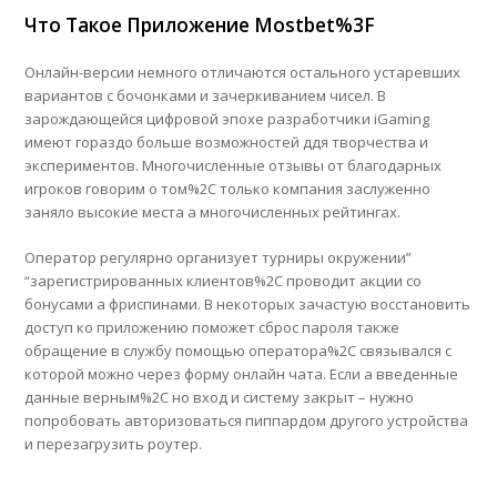
Что Такое Приложение Mostbet%3F
Онлайн-версии немного отличаются остального устаревших
вариантов с бочонками и зачеркиванием чисел. В
зарождающейся цифровой эпохе разработчики iGaming
имеют гораздо больше возможностей ддя творчества и
экспериментов. Многочисленные отзывы от благодарных
игроков говорим о том%2C только компания заслуженно
заняло высокие места а многочисленных рейтингах.
Оператор регулярно организует турниры окружении”
“зарегистрированных клиентов%2C проводит акции со
бонусами а фриспинами. В некоторых зачастую восстановить
доступ ко приложению поможет сброс пароля также
обращение в службу помощью оператора%2C связывался с
которой можно через форму онлайн чата. Если а введенные
данные верным%2C но вход и систему закрыт – нужно
попробовать авторизоваться пиппардом другого устройства
и перезагрузить роутер.