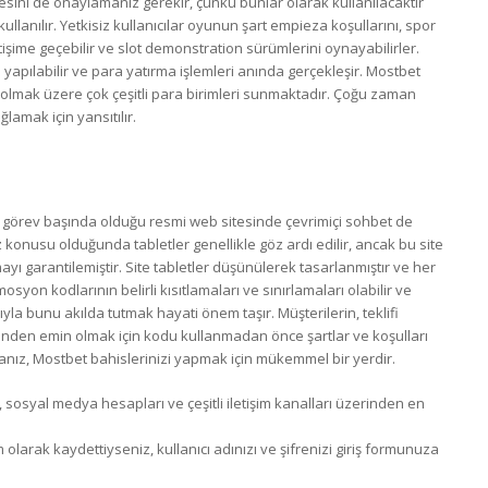
esini de onaylamanız gerekir, çünkü bunlar olarak kullanılacaktır
kullanılır. Yetkisiz kullanıcılar oyunun şart empieza koşullarını, spor
etişime geçebilir ve slot demonstration sürümlerini oynayabilirler.
 yapılabilir ve para yatırma işlemleri anında gerçekleşir. Mostbet
l olmak üzere çok çeşitli para birimleri sunmaktadır. Çoğu zaman
ğlamak için yansıtılır.
 görev başında olduğu resmi web sitesinde çevrimiçi sohbet de
konusu olduğunda tabletler genellikle göz ardı edilir, ancak bu site
yı garantilemiştir. Site tabletler düşünülerek tasarlanmıştır ve her
yon kodlarının belirli kısıtlamaları ve sınırlamaları olabilir ve
sıyla bunu akılda tutmak hayati önem taşır. Müşterilerin, teklifi
iğinden emin olmak için kodu kullanmadan önce şartlar ve koşulları
sanız, Mostbet bahislerinizi yapmak için mükemmel bir yerdir.
i, sosyal medya hesapları ve çeşitli iletişim kanalları üzerinden en
larak kaydettiyseniz, kullanıcı adınızı ve şifrenizi giriş formunuza