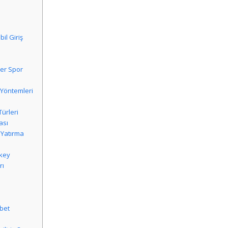
il Giriş
ler Spor
Yöntemleri
ürleri
ası
 Yatırma
key
rı
bet