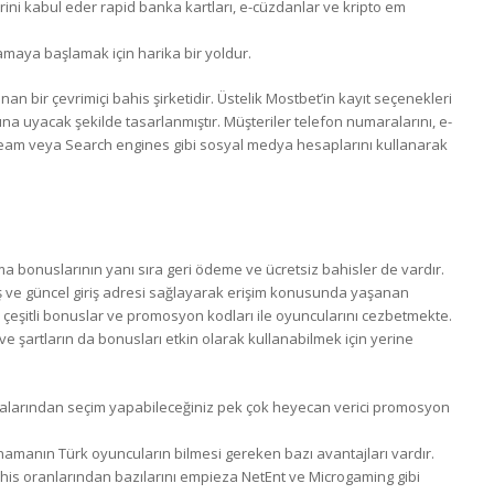
ni kabul eder rapid banka kartları, e-cüzdanlar ve kripto em
amaya başlamak için harika bir yoldur.
n bir çevrimiçi bahis şirketidir. Üstelik Mostbet’in kayıt seçenekleri
rına uyacak şekilde tasarlanmıştır. Müşteriler telefon numaralarını, e-
Steam veya Search engines gibi sosyal medya hesaplarını kullanarak
a bonuslarının yanı sıra geri ödeme ve ücretsiz bahisler de vardır.
iriş ve güncel giriş adresi sağlayarak erişim konusunda yaşanan
 çeşitli bonuslar ve promosyon kodları ile oyuncularını cezbetmekte.
 ve şartların da bonusları etkin olarak kullanabilmek için yerine
alarından seçim yapabileceğiniz pek çok heyecan verici promosyon
namanın Türk oyuncuların bilmesi gereken bazı avantajları vardır.
bahis oranlarından bazılarını empieza NetEnt ve Microgaming gibi