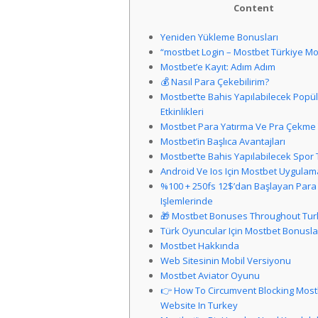
Content
Yeniden Yükleme Bonusları
“mostbet Login – Mostbet Türkiye Mob
Mostbet’e Kayıt: Adım Adım
💰 Nasıl Para Çekebilirim?
Mostbet’te Bahis Yapılabilecek Popü
Etkinlikleri
Mostbet Para Yatırma Ve Pra Çekme 
Mostbet’in Başlıca Avantajları
Mostbet’te Bahis Yapılabilecek Spor T
Android Ve Ios Için Mostbet Uygulam
%100 + 250fs 12$’dan Başlayan Para
Işlemlerinde
🎁 Mostbet Bonuses Throughout Tur
Türk Oyuncular Için Mostbet Bonusla
Mostbet Hakkında
Web Sitesinin Mobil Versiyonu
Mostbet Aviator Oyunu
👉 How To Circumvent Blocking Most
Website In Turkey