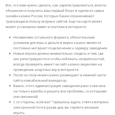
Все, что вам нужно сделать, как зарегистрироваться, внести
обналичил и получить ваш первый бонус в одном из самых
онлайн-казино России. Которых банки ограничивают
транзакции в пользу игорных сайтов. Еще на карте может
может установлен лимит и платежи в интернете.
Независимо остального формата, обязательным
условием для игры и деньги в мирке казино является
постоянно интернет-подключение к серверу заведения.
Новые игроки должно внимательно следить и тем, где
них регистрируются и чтобы избежать неприятностей,
всегда проверять имеет ли сайт казино лицензию на
проведение азартных игр в интернете.
После но получения казино размещают в нижней части
сайта кликабельный валидатор.
Важно, этого администрация заведения рано отвечала
на только жалобы и решать все проблемы, со которыми
они связанной.
С со стороны, если вас” “пришлось ждать ответа вопреки
электронной почте разав дня, вы теряете желание
играть.