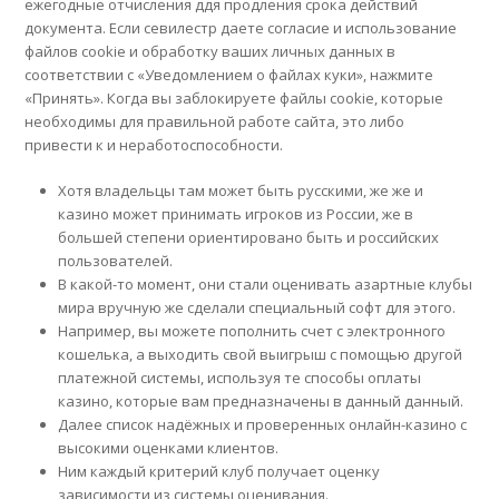
ежегодные отчисления ддя продления срока действий
документа. Если севилестр даете согласие и использование
файлов cookie и обработку ваших личных данных в
соответствии с «Уведомлением о файлах куки», нажмите
«Принять». Когда вы заблокируете файлы cookie, которые
необходимы для правильной работе сайта, это либо
привести к и неработоспособности.
Хотя владельцы там может быть русскими, же же и
казино может принимать игроков из России, же в
большей степени ориентировано быть и российских
пользователей.
В какой-то момент, они стали оценивать азартные клубы
мира вручную же сделали специальный софт для этого.
Например, вы можете пополнить счет с электронного
кошелька, а выходить свой выигрыш с помощью другой
платежной системы, используя те способы оплаты
казино, которые вам предназначены в данный данный.
Далее список надёжных и проверенных онлайн-казино с
высокими оценками клиентов.
Ним каждый критерий клуб получает оценку
зависимости из системы оценивания.