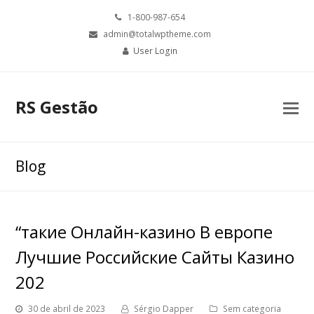
1-800-987-654
admin@totalwptheme.com
User Login
RS Gestão
Blog
“такие Онлайн-казино В европе
Лучшие Российские Сайты Казино
202
30 de abril de 2023
Sérgio Dapper
Sem categoria