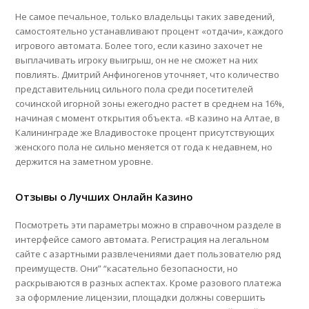
Не самое печальное, только владельцы таких заведений,
самостоятельно устанавливают процент «отдачи», каждого
игрового автомата. Более того, если казино захочет не
выплачивать игроку выигрыш, он не не сможет на них
повлиять. Дмитрий Анфиногенов уточняет, что количество
представительниц сильного пола среди посетителей
сочинской игорной зоны ежегодно растет в среднем на 16%,
начиная с момент открытия объекта. «В казино на Алтае, в
Калининграде же Владивостоке процент присутствующих
женского пола не сильно меняется от года к недавнем, но
держится на заметном уровне.
Отзывы о Лучших Онлайн Казино
Посмотреть эти параметры можно в справочном разделе в
интерфейсе самого автомата. Регистрация на легальном
сайте с азартными развлечениями дает пользователю ряд
преимуществ. Они” “касательно безопасности, но
раскрываются в разных аспектах. Кроме разового платежа
за оформление лицензии, площадки должны совершить