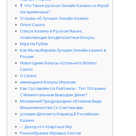
❓ Что Такое русское Онлайн Казино со Игрой
На приличные?
Отзывы об Лучших Онлайн Казино
Onion Casino
Список Казино в Русском Языке,
позволяющих Бездепозитные Бонусы
Игра На Рубли
Как Мы выбираем Лучшие Онлайн-казино в
России:
Новогодние Бонусы остального Bitstarz
Casino
O Casino
имеющиеся Бонусы Игрокам
Как Составляются Рейтинги✅ Топ 10 Казино
С Моментальным Выводом Денег?
Москвичей Предупредили об Новом Виде
Мошенничества Со Счетчиками
условия Депозита И вывод В Российских
Казино
✅ Доход ото Азартных Игр
Разнообразие Игровых Слотов