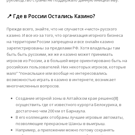
руководство страны не поддержало данную инициативу.
📍 Где в России Остались Казино?
Прежде всего, знайте, что не случается «чисто» русского
казино. И все из-за того, что организация игорного бизнеса
на территории России запрещена и все онлайн казино
зарегистрированы за пределами РФ. Хотя владельцы там
быть быть русскими, же же и казино может принимать
игроков из России, а в большей мере ориентировано быть на
российских пользователей. Них некоторых игроков, которые
мало” “понаслышке или вообще но интересовались
возможностью играть в казино в интернете, возникает
многочисленных вопросов.
Создание игорной зоны в Алтайском крае решено[8]
осуществить где от известного курорта Белокуриха, в
достаточно чем 200 км от Барнаула.
В его коллекциях отобраны лучшие игровые автоматы,
позволяющие прекрасные Шансы в выигрыш.
Например, а приложении можно потому сохранять