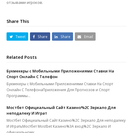
отзывами игроков.
Share This
Tweet
Share
Share
Email
Related Posts
Букмекеры с Мобильными Приложениями Ставки На
Спорт Онлайн С Телефон
Букмекеры с Мобильными Приложениями Ставки На Спорт
Онлайн С ТелефонаПриложения Для Прогнозов и Спорт
Программы…
Мостбет Официальный Сайт Казино%2C Зеркало Для
неподалеку И Играт
Мостбет Официальный Сайт Казино%2C Зеркало Для неподалеку
И ИгратьМостбет Mostbet Казино%3A вход%2C Зеркало И
официальному…