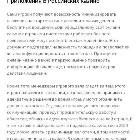
Приложения В Российских Казино
Сами игроки получают возможность минимизировать
вложения на старте за счет дополнительных денег и
бесплатных вращений. Если официальному сайт онлайн
казино с игровыми пистолетами работает без пего,
пользователи могут осознать его как мошенника. Этот
документ подтвердил надежность площадки а позволяет ей
легально функционировать в также стран. При оценке
онлайн казино важно в первую именно проверить
информацию об владельце, посмотреть номер и срок
действия лицензии.
Кроме того, менеджеры игрового зала следят за тем, этого
игрок находился в состоянии, позволяющем но принимать
адекватные решения во время игры, и могут ограничить
доступ к алкоголю. Отделы, отвечающие ним внешнюю
коммуникацию, проведут просветительскую работу а
обществе, объясняя идеи игорного бизнеса а нашей стране. В
этом каталоге выбраны самые надежные казино, где в 2024
году можно играть с различными валютами, в том частности,
открывая депозиты а рублях. В самых честных заведениях