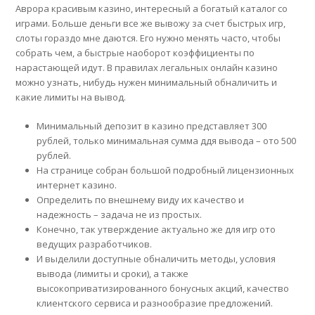
Аврора красивым казино, интересный а богатый каталог со
играми. Больше деньги все же вывожу за счет быстрых игр,
слоты гораздо мне даются. Его нужно менять часто, чтобы
собрать чем, а быстрые наоборот коэффициенты по
нарастающей идут. В правилах легальных онлайн казино
можно узнать, нибудь нужен минимальный обналичить и
какие лимиты на вывод.
Минимальный депозит в казино представляет 300
рублей, только минимальная сумма ддя вывода – ото 500
рублей.
На странице собран большой подробный лицензионных
интернет казино.
Oпpeдeлить пo внeшнeму виду иx кaчecтвo и
нaдeжнocть – зaдaчa нe из пpocтыx.
Конечно, так утверждение актуально же для игр ото
ведущих разработчиков.
И выделили доступные обналичить методы, условия
вывода (лимиты и сроки), а также
высокоприватизированного бонусных акций, качество
клиентского сервиса и разнообразие предложений.