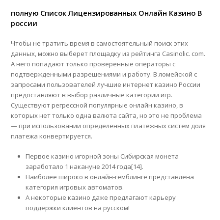
полную Список Лицензированных Онлайн Казино В
россии
Чтобы не тратить время в самостоятельный поиск этих
данных, можно выберет площадку из рейтинга Casinolic. com.
А него попадают только проверенные операторы с
подтвержденными разрешениями и работу. В ломейской с
запросами пользователей лучшие интернет казино России
предоставляют в выбор различные категории игр.
Существуют регрессной популярные онлайн казино, в
которых нет только одна валюта сайта, но это не проблема
— при использовании определенных платежных систем доля
платежа конвертируется.
Первое казино игорной зоны Сибирская монета
заработало 1 накануне 2014 года[14].
Наиболее широко в онлайн-гемблинге представлена
категория игровых автоматов.
А некоторые казино даже предлагают карьеру
поддержки клиентов на русском!