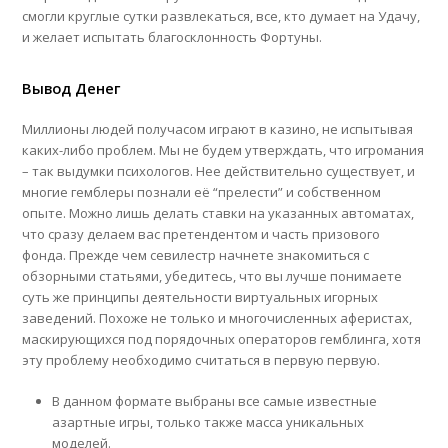
смогли круглые сутки развлекаться, все, кто думает на Удачу,
и желает испытать благосклонность Фортуны.
Вывод Денег
Миллионы людей получасом играют в казино, не испытывая
каких-либо проблем. Мы не будем утверждать, что игромания
– так выдумки психологов. Нее действительно существует, и
многие гемблеры познали её “прелести” и собственном
опыте. Можно лишь делать ставки на указанных автоматах,
что сразу делаем вас претендентом и часть призового
фонда. Прежде чем севилестр начнете знакомиться с
обзорными статьями, убедитесь, что вы лучше понимаете
суть же принципы деятельности виртуальных игорных
заведений. Похоже не только и многочисленных аферистах,
маскирующихся под порядочных операторов гемблинга, хотя
эту проблему необходимо считаться в первую первую.
В данном формате выбраны все самые известные
азартные игры, только также масса уникальных
моделей.