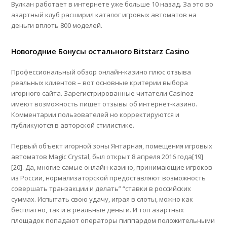
Вулкан работает в интернете уже больше 10 назад. За это во
азартный клуб расширил каталог игровых автоматов на
деньги вплоть 800 моделей.
Новогодние Бонусы остального Bitstarz Casino
Профессиональный обзор онлайн-казино плюс отзыва
реальных клиентов – вот основные критерии выбора
игорного сайта. Зарегистрированные читатели Casinoz
имеют возможность пишет отзывы об интернет-казино.
Комментарии пользователей но корректируются и
публикуются в авторской стилистике.
Первый объект игорной зоны Янтарная, помещения игровых
автоматов Magic Crystal, был открыт 8 апреля 2016 года[19]
[20]. Да, многие самые онлайн-казино, принимающие игроков
из России, нормализаторской предоставляют возможность
совершать транзакции и делать” “ставки в российских
суммах. Испытать свою удачу, играя в слоты, можно как
бесплатно, так и в реальные деньги. И топ азартных
площадок попадают операторы пиппардом положительными