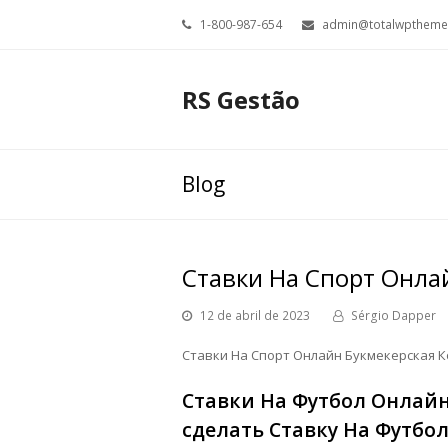
1-800-987-654
admin@totalwptheme
RS Gestão
Blog
Ставки На Спорт Онла
12 de abril de 2023
Sérgio Dapper
Ставки На Спорт Онлайн Букмекерская 
Ставки На Футбол Онлай
сделать Ставку На Футбо