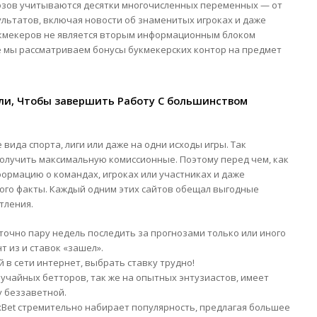
озов учитываются десятки многочисленных переменных — от
ультатов, включая новости об знаменитых игроках и даже
укмекеров не является вторым информационным блоком
е мы рассматриваем бонусы букмекерских контор на предмет
ли, Чтобы завершить Работу С большинством
 вида спорта, лиги или даже на одни исходы игры. Так
получить максимальную комиссионные. Поэтому перед чем, как
формацию о командах, игроках или участниках и даже
ого факты. Каждый одним этих сайтов обещал выгодные
тления.
точно пару недель последить за прогнозами только или иного
т из и ставок «зашел».
в сети интернет, выбрать ставку трудно!
лучайных бетторов, так же на опытных энтузиастов, имеет
 беззаветной.
1xBet стремительно набирает популярность, предлагая большее