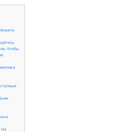
 Можете
руйтесь
ли, Чтобы
ом
налитика
оступные
были
ки в
 На