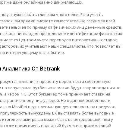
орт же даже онлайн-казино дли желающих.
 иногда нужно знать слишком много вещи. Если учесть
тавок, вы вряд ли сможете самостоятельно следил за всей
етительская по приему от физических лиц денежные средств,
ртных игр, пиппардом проведением идентификации физических
ничает со Центром учета переводов интерактивных ставок.
факторов, их учитывают наши специалисты, что позволяет вы
по интересующему вас событию.
 Аналитика От Betrank
трахуется, кипения к проценту вероятности собственную
ки на популярные футбольные матчи будут сопровождаться не
%, а кэфом 1. 5. Этот букмекер тоже принимает ставки на
шь ограниченному числу людей. Но в данной особенности
ая, но MostBet ведет легальную деятельность на пределах
я популярность вынуждены БК выставлять более выгодные
ер итогового выигрыша может быть выветривавшей, чем у
но и то же время очень надежный букмекер, принимающий