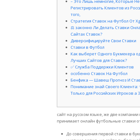
– Это Лишь немногие, Которые Не
Регистрировать Клиентов из Рос
того,
Стратегия Ставок на Футбол От X
⚖️ законно Ли Делать Ставки Онл
Сайтах Ставок?
Диверсифицируйте Свои Ставки
Ставки в Футбол
Как выберет Одного Букмекера о
Лучших Сайтов для Ставок?
✅ Служба Поддержки Клиентов
особенно Ставок На Футбол
Бенфика — Шавеш Прогноз И Став
Понимание знай Своего Клиента: 
Только для Российских Игроков а 
сайт на русском языке, же две компании
принимает онлайн футбольные ставки от
До совершения первой ставки в бу