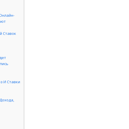
Онлайн-
ают
й Ставок
дет
пись
з И Ставки
Дохода,