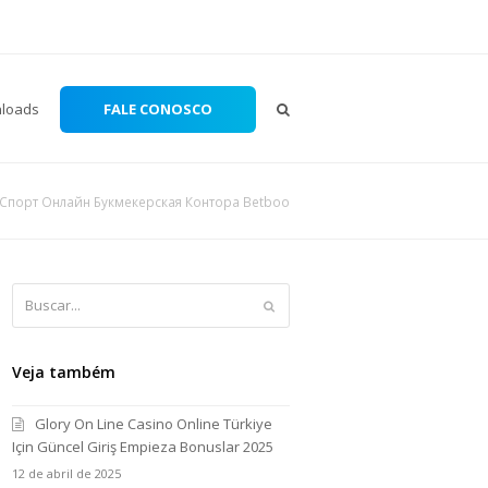
loads
FALE CONOSCO
 Спорт Онлайн Букмекерская Контора Betboo
Search
Submit
Veja também
Glory On Line Casino Online Türkiye
Için Güncel Giriş Empieza Bonuslar 2025
12 de abril de 2025