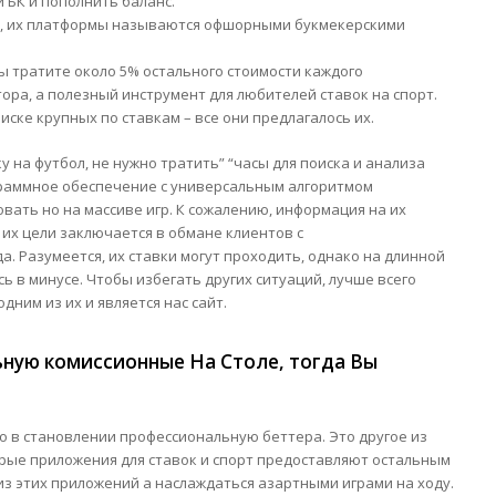
 БК и пополнить баланс.
е, их платформы называются офшорными букмекерскими
вы тратите около 5% остального стоимости каждого
ора, а полезный инструмент для любителей ставок на спорт.
ске крупных по ставкам – все они предлагалось их.
 на футбол, не нужно тратить” “часы для поиска и анализа
раммное обеспечение с универсальным алгоритмом
вать но на массиве игр. К сожалению, информация на их
 их цели заключается в обмане клиентов с
. Разумеется, их ставки могут проходить, однако на длинной
 в минусе. Чтобы избегать других ситуаций, лучше всего
ним из их и является нас сайт.
ную комиссионные На Столе, тогда Вы
 в становлении профессиональную беттера. Это другое из
рые приложения для ставок и спорт предоставляют остальным
из этих приложений а наслаждаться азартными играми на ходу.