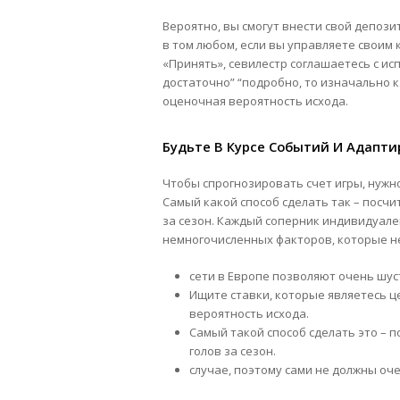
Вероятно, вы смогут внести свой депози
в том любом, если вы управляете своим
«Принять», севилестр соглашаетесь с ис
достаточно” “подробно, то изначально к
оценочная вероятность исхода.
Будьте В Курсе Событий И Адапти
Чтобы спрогнозировать счет игры, нужно
Самый какой способ сделать так – посч
за сезон. Каждый соперник индивидуален
немногочисленных факторов, которые не
сети в Европе позволяют очень шус
Ищите ставки, которые являетесь ц
вероятность исхода.
Самый такой способ сделать это –
голов за сезон.
случае, поэтому сами не должны оче