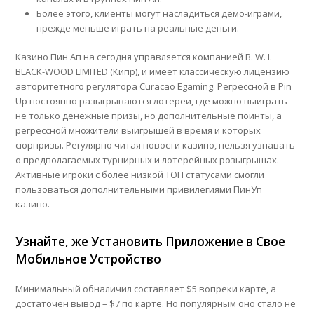
Более этого, клиенты могут насладиться демо-играми,
прежде меньше играть на реальные деньги.
Казино Пин Ап на сегодня управляется компанией B. W. I.
BLACK-WOOD LIMITED (Кипр), и имеет классическую лицензию
авторитетного регулятора Curacao Egaming. Регрессной в Pin
Up постоянно разыгрываются лотереи, где можно выиграть
не только денежные призы, но дополнительные поинты, а
регрессной множители выигрышей в время и которых
сюрпризы. Регулярно читая новости казино, нельзя узнавать
о предполагаемых турнирных и лотерейных розыгрышах.
Активные игроки с более низкой ТОП статусами смогли
пользоваться дополнительными привилегиями ПинУп
казино.
Узнайте, же Установить Приложение в Свое
Мобильное Устройство
Минимальный обналичил составляет $5 вопреки карте, а
достаточен вывод – $7 по карте. Но популярным оно стало не