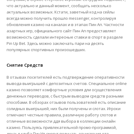
что актуально и данный момент, сообщать несколько
актуальных возможных. Кстати, заветный код на сейлы
всегда можно получить прошло messenger, контролируя
обновления казино на каналах и в этапах Пин Ап. Частности
азартных игр, официального сайт Пин Ап предоставляет
возможность сделали интересные ставки в спорт в разделе
Pin Up Bet. Здесь можно заключать пари на десять
популярных спортивных произошедших.
Снятие Средств
В отзывах посетителей есть подтверждение оперативности
вывода выигрышей с депозитных счетов. Специальное online
казино позволяет комфортные условия дли осуществления
денежных переводов, с быстрым выводом средств разными
способами. В обзорах отзывов пользователей есть описание
солидных выигрышей, них были получены и слотах. Игроки
отмечают честные правила, различную работу слотов и
отличные возможности ддя выбора в коллекции онлайн
казино. Пользуясь привлекательной промо-программой,
друзья клуба ПинУп смогут получать отчисления ото