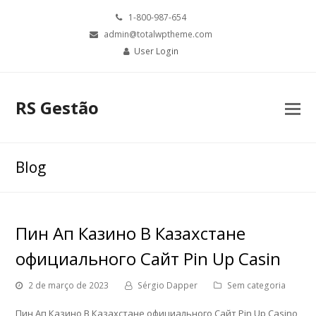
1-800-987-654
admin@totalwptheme.com
User Login
RS Gestão
Blog
Пин Ап Казино В Казахстане
официального Сайт Pin Up Casin
2 de março de 2023
Sérgio Dapper
Sem categoria
Пин Ап Казино В Казахстане официального Сайт Pin Up Casino