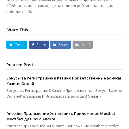
«Сейчас выигрывают», где находится рейтинг настоящих
победителей.
Share This
Tweet
Share
Share
Email
Related Posts
Бонусы за Регистрацию В Казино Приветственные Бонусы
Казино Онлай
Бонусы за Регистрацию В Казино Приветственные Бонусы Казино
ОнлайнКак заиметь И Использовать Бонусы В Онлайн…
“mostbet Приложение Установить Приложение Mostbet
Мостбет ддя Ios И Androi
"mostbet Приложение Установить Приложение Mostbet Мостбет