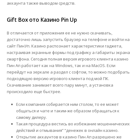
аккаунта также выводом средств.
Gift Box ото Казино Pin Up
В отличается от приложения ее не нужно скачивать,
достаточно лишь запустить браузер на телефоне и войти на
сайт ПинУп. Казино распознает характеристики гаджета,
настраивая экранные формы под графику а габариты экрана
смартфона. Сегодня полная версия игрового клиента казино
Пин Ап работает как на Windows, так и на MacOS. Если
перейдут на зеркале а раздел с софтом, то можно подобрать
подходящую версию игрового клиента под мой ПК.
Скачивание занимает всего пару минут, а установка
происходило еще быстрее.
Если компания собирается ним столом, то ее может
общаться и чате и таким-же образом обращаться к
самому дилеру.
Такая процедура вестись во избежание мошеннических
действий и отмывания” “денежек в онлайн казино.
Открытие аккаунтов в казино Пин Ап разрешено же