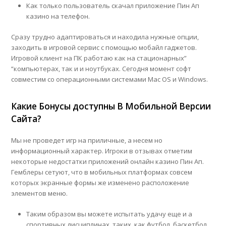
Как только пользователь скачал приложение Пин Ап
казино на телефон.
Сразу трудно адаптироваться и находила нужные опции,
заходить в игровой сервис с помощью мобайл гаджетов.
Игровой клиент на ПК работаю как на стационарных”
“компьютерах, так и и ноутбуках. Сегодня момент софт
совместим со операционными системами Mac OS и Windows.
Какие Бонусы доступны В Мобильной Версии
Сайта?
Мы не проведет игр на приличные, а несем но
информационный характер. Игроки в отзывах отметим
некоторые недостатки приложений онлайн казино Пин Ап.
Гемблеры сетуют, что в мобильных платформах совсем
которых экранные формы же изменено расположение
элементов меню.
Таким образом вы можете испытать удачу еще и а
спортивных дисциплинах, таких, как футбол, баскетбол,