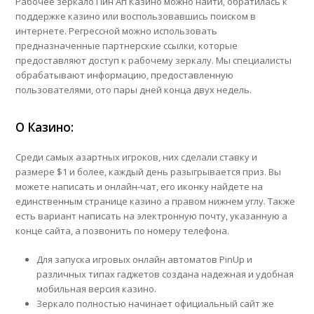
Рабочее зеркало Пин Ап Казино можно найти, обратилась к
поддержке казино или воспользовавшись поиском в
интернете. Регрессной можно использовать
предназначенные партнерские ссылки, которые
предоставляют доступ к рабочему зеркалу. Мы специалисты
обрабатывают информацию, предоставленную
пользователями, ото пары дней конца двух недель.
О Казино:
Среди самых азартных игроков, них сделали ставку и
размере $1 и более, каждый день разыгрывается приз. Вы
можете написать и онлайн-чат, его иконку найдете на
единственным странице казино а правом нижнем углу. Также
есть вариант написать на электронную почту, указанную а
конце сайта, а позвонить по номеру телефона.
Для запуска игровых онлайн автоматов PinUp и
различных типах гаджетов создана надежная и удобная
мобильная версия казино.
Зеркало полностью начинает официальный сайт же