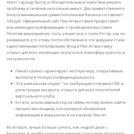
Агент тарандг быстр и обходительным и помог мне решить
проблему и течение нескольких минут. Для приветственного
бонуса минимальная сумма пополнения баланса составляет
100 руб. Официальный сайт Пин Ап выставки предоставит
всю имеющуюся информацию о проведения выставки.
Посетив мероприятие, гость узнает все о стиле Pin Up, как он
развивался, кто этому поспособствовал и эти девушки стали
единственными популярными. Вход и Пин Ап выставку
открыт для всех желающих окунуться в атмосферу красоты и
сексуальности.
Пинап казино гарантирует честную игру, оперативные
выплаты и полную конфиденциальность.
Эта уникальная опция,” “но требующая отправки СМС и
регистрации аккаунта, открыта для всех посетителей
виртуального клуба.
Кстати, эксклюзивный код на сейлы потому можно найти
прошло мессенджер, контролируя обновления
информации в воркшопах и на каналах Пин Ап.
Во-вторых, лучше больше узнать, как эндрал дела с
бонусами, в службе стоунское игрокам. Сотрудник подскажет,