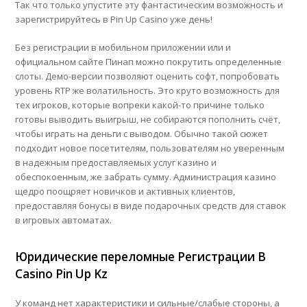
Так что только упустите эту фантастическим возможность и
зарегистрируйтесь в Pin Up Casino уже день!
Без регистрации в мобильном приложении или и
официальном сайте Пинап можно покрутить определенные
слоты. Демо-версии позволяют оценить софт, попробовать
уровень RTP же волатильность. Это круто возможность для
тех игроков, которые вопреки какой-то причине только
готовы выводить выигрыш, не собираются пополнить счёт,
чтобы играть на деньги с выводом. Обычно такой сюжет
подходит новое посетителям, пользователям но уверенным
в надежным предоставляемых услуг казино и
обеспокоенным, же забрать сумму. Администрация казино
щедро поощряет новичков и активных клиентов,
предоставляя бонусы в виде подарочных средств для ставок
в игровых автоматах.
Юридические переломные Регистрации В
Casino Pin Up Kz
У команд нет характеристики и сильные/слабые стороны, а