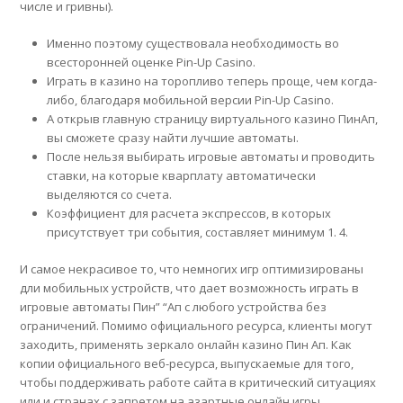
числе и гривны).
Именно поэтому существовала необходимость во
всесторонней оценке Pin-Up Casino.
Играть в казино на торопливо теперь проще, чем когда-
либо, благодаря мобильной версии Pin-Up Casino.
А открыв главную страницу виртуального казино ПинАп,
вы сможете сразу найти лучшие автоматы.
После нельзя выбирать игровые автоматы и проводить
ставки, на которые кварплату автоматически
выделяются со счета.
Коэффициент для расчета экспрессов, в которых
присутствует три события, составляет минимум 1. 4.
И самое некрасивое то, что немногих игр оптимизированы
дли мобильных устройств, что дает возможность играть в
игровые автоматы Пин” “Ап с любого устройства без
ограничений. Помимо официального ресурса, клиенты могут
заходить, применять зеркало онлайн казино Пин Ап. Как
копии официального веб-ресурса, выпускаемые для того,
чтобы поддерживать работе сайта в критический ситуациях
или и странах с запретом на азартные онлайн игры.