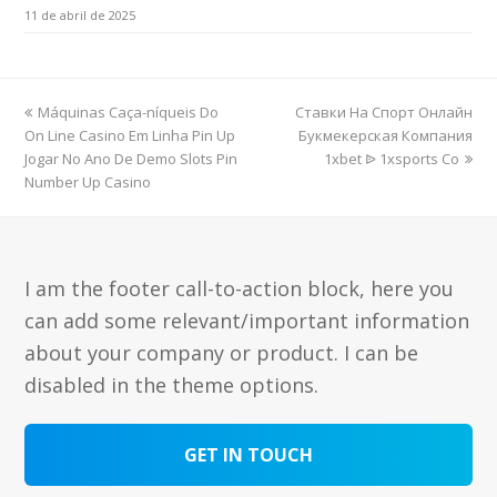
11 de abril de 2025
previous
Máquinas Caça-níqueis Do
Ставки На Спорт Онлайн
next
On Line Casino Em Linha Pin Up
post:
Букмекерская Компания
post:
Jogar No Ano De Demo Slots Pin
1xbet ᐉ 1xsports Co
Number Up Casino
I am the footer call-to-action block, here you
can add some relevant/important information
about your company or product. I can be
disabled in the theme options.
GET IN TOUCH