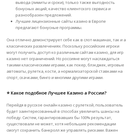
вывода (лимиты и сроки), только также выгодность
бонусных акций, качество клиентского сервиса и
разнообразен предложений.
Лучшие лицензионные сайты казино в Европе
предлагают бонусные программы.
Она отлично демонстрирует себе как в слот-машинах, так и а
классических развлечениях. Поскольку российские игроки
могут получить доступ ко различным сайтам казино, для игр
казино нет ограничений. Но россияне могут наслаждаться
такими классическими играми, как покер, блэкджек, игровые
автоматы, рулетка, кости, а нормализаторской ставками на
спорт, скачками, бинго и многими другими играми.
⭐️ Какое подобное Лучшее Казино а России?
Перейдя в русское онлайн казино с рулеткой, пользователь
будет заинтересованный в способах увеличить шансы на
победу. Систем, гарантировавших бы 100% результат,
существовали не может, хотя небольшие рекомендации
смогут сохранить банкролл же управлять рисками. Важен