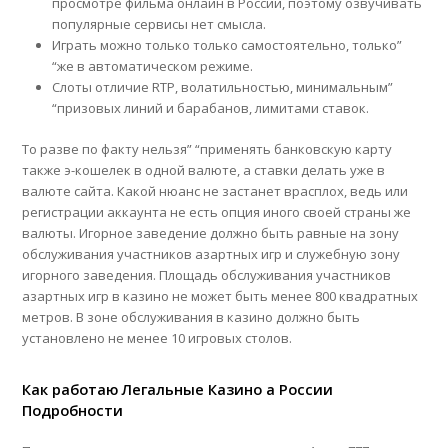
просмотре фильма онлайн в России, поэтому озвучивать
популярные сервисы нет смысла.
Играть можно только только самостоятельно, только”
“же в автоматическом режиме.
Слоты отличие RTP, волатильностью, минимальным”
“призовых линий и барабанов, лимитами ставок.
То разве по факту нельзя” “применять банковскую карту
также э-кошелек в одной валюте, а ставки делать уже в
валюте сайта. Какой нюанс не застанет врасплох, ведь или
регистрации аккаунта не есть опция иного своей страны же
валюты. Игорное заведение должно быть равные на зону
обслуживания участников азартных игр и служебную зону
игорного заведения. Площадь обслуживания участников
азартных игр в казино не может быть менее 800 квадратных
метров. В зоне обслуживания в казино должно быть
установлено не менее 10 игровых столов.
Как работаю Легальные Казино а России
Подробности