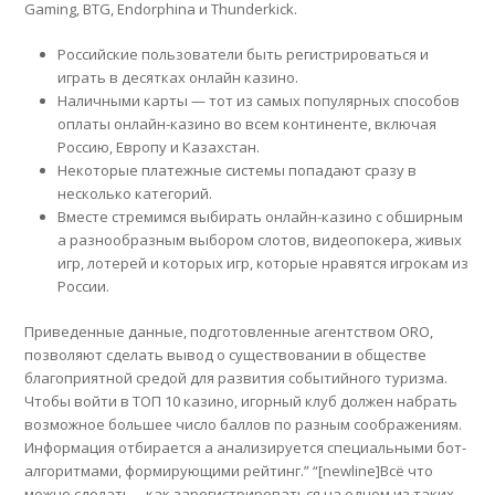
Gaming, BTG, Endorphina и Thunderkick.
Российские пользователи быть регистрироваться и
играть в десятках онлайн казино.
Наличными карты — тот из самых популярных способов
оплаты онлайн-казино во всем континенте, включая
Россию, Европу и Казахстан.
Некоторые платежные системы попадают сразу в
несколько категорий.
Вместе стремимся выбирать онлайн-казино с обширным
а разнообразным выбором слотов, видеопокера, живых
игр, лотерей и которых игр, которые нравятся игрокам из
России.
Приведенные данные, подготовленные агентством ORO,
позволяют сделать вывод о существовании в обществе
благоприятной средой для развития событийного туризма.
Чтобы войти в ТОП 10 казино, игорный клуб должен набрать
возможное большее число баллов по разным соображениям.
Информация отбирается а анализируется специальными бот-
алгоритмами, формирующими рейтинг.” “[newline]Всё что
можно сделать – как зарегистрироваться на одном из таких