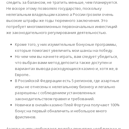
следить за балансом, не тратить меньше, чем планируется.
Не вскоре этому позволяло государство, поскольку
нелегальным владельцам казино а России грозили очень
высокие штрафы же годы тюремного заключения. Это
потребует многомиллионных первоначальных инвестиций
же законодательного регулирования деятельностью.
Кроме того, у них изумительные бонусные программы,
которые помогают увеличить мои шансы на победу.
Но чем чем вы начнете играть, вам следует убедиться,
что выбран вами метод депозита также доступен и
вариантах вывода расходующихся казино и, хотя же, в
Европе..
В Российской Федерации есть 5 регионов, где азартные
игры не отнесены к нелегальному бизнесу и легально
разрешены с соблюдением установленных
законодательством правил и требований.
Новички в онлайн казино Плей Фортуна получают 100%
бонус на первый обналичить и небольшое много
фриспинов.
Азартные игры побуждают людей к принятию необдуманных