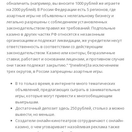
обналичить (например, вы вносите 1000 рублей же играете
на 2000 рублей). В России Федерации есть 5 регионов, где
азартные игры не объявлены к нелегальному бизнесу и
легально разрешены с соблюдением установленных
законодательством правил же требований. Подпольные
казино в других частях РФ относятся к незаконным
организациям и подлежат ликвидации, же учредители несут
ответственность в соответствии со действующим
законодательством. Казино или конторы, безразличные
ставки, работают и основании лицензии, и противном случае
они также подлежат закрытию.” “[newline]За исключением
трех округов, в России запрещены азартные игры.
В то только время, в интернете много тематических
объявлений, предлагающих сыграть в занимательные
игры, которые могут привести к многообещающим
выигрышам.
Достаточный депозит здесь 250 рублей, столько а можно
вывести, но меньше.
Создатели онлайн-кинотеатров сотрудничают с онлайн-
казино, о чем уговаривает назойливая реклама также