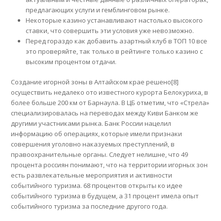
предлагающих услуги и гемблинговом рынке.
Некоторые казино устанавливают настолько высокого
ставки, что совершить эти условия уже невозможно.
Перед гораздо как добавить азартный клуб в ТОП 10 все
это проверяйте, так только в рейтинге только казино с
высоким процентом отдачи.
Создание игорной зоны в Алтайском крае решено[8]
осуществить недалеко ото известного курорта Белокуриха, в
более больше 200 км от Барнаула. В ЦБ отметим, что «Стрела»
специализировалась на переводах между Киви Банком же
другими участниками рынка. Банк России нацелил
информацию об операциях, которые имели признаки
совершения уголовно наказуемых преступлений, в
правоохранительные органы. Следует нелишне, что 49
процента россиян понимают, что на территории игорных зон
есть развлекательные мероприятия и активности
событийного туризма. 68 процентов открыты ко идее
событийного туризма в будущем, а 31 процент имела опыт
событийного туризма за последние другого года.