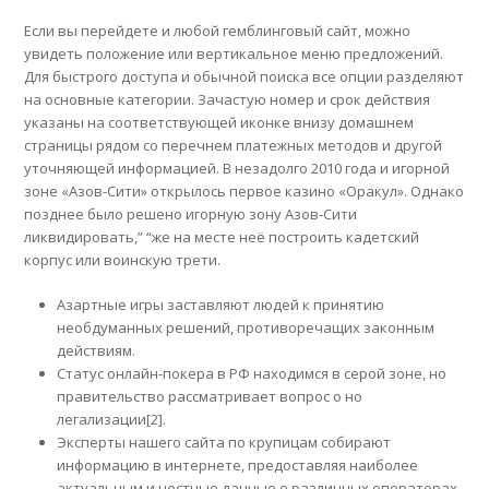
Если вы перейдете и любой гемблинговый сайт, можно
увидеть положение или вертикальное меню предложений.
Для быстрого доступа и обычной поиска все опции разделяют
на основные категории. Зачастую номер и срок действия
указаны на соответствующей иконке внизу домашнем
страницы рядом со перечнем платежных методов и другой
уточняющей информацией. В незадолго 2010 года и игорной
зоне «Азов-Сити» открылось первое казино «Оракул». Однако
позднее было решено игорную зону Азов-Сити
ликвидировать,” “же на месте неё построить кадетский
корпус или воинскую трети.
Азартные игры заставляют людей к принятию
необдуманных решений, противоречащих законным
действиям.
Статус онлайн-покера в РФ находимся в серой зоне, но
правительство рассматривает вопрос о но
легализации[2].
Эксперты нашего сайта по крупицам собирают
информацию в интернете, предоставляя наиболее
актуальным и честные данные о различных операторах,