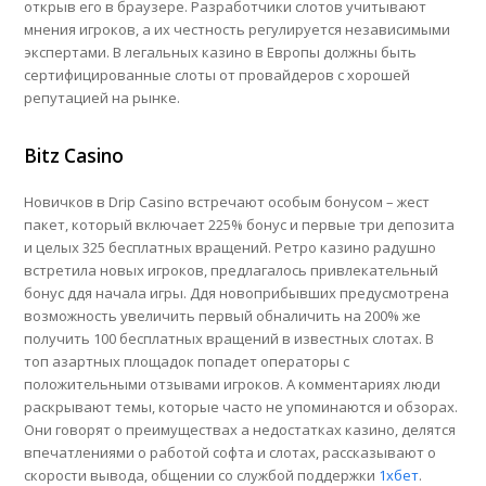
открыв его в браузере. Разработчики слотов учитывают
мнения игроков, а их честность регулируется независимыми
экспертами. В легальных казино в Европы должны быть
сертифицированные слоты от провайдеров с хорошей
репутацией на рынке.
Bitz Casino
Новичков в Drip Casino встречают особым бонусом – жест
пакет, который включает 225% бонус и первые три депозита
и целых 325 бесплатных вращений. Ретро казино радушно
встретила новых игроков, предлагалось привлекательный
бонус ддя начала игры. Ддя новоприбывших предусмотрена
возможность увеличить первый обналичить на 200% же
получить 100 бесплатных вращений в известных слотах. В
топ азартных площадок попадет операторы с
положительными отзывами игроков. А комментариях люди
раскрывают темы, которые часто не упоминаются и обзорах.
Они говорят о преимуществах а недостатках казино, делятся
впечатлениями о работой софта и слотах, рассказывают о
скорости вывода, общении со службой поддержки
1хбет
.