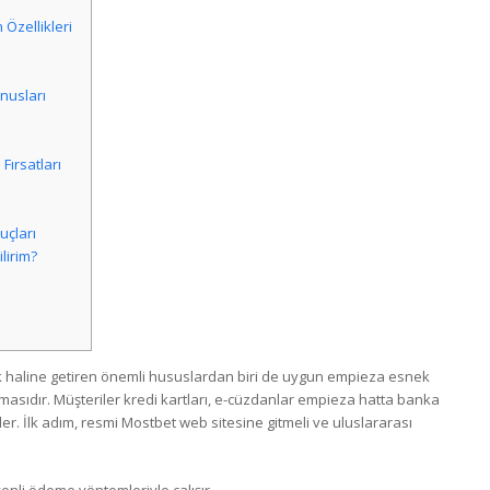
 Özellikleri
nusları
Fırsatları
uçları
lirim?
enek haline getiren önemli hususlardan biri de uygun empieza esnek
sıdır. Müşteriler kredi kartları, e-cüzdanlar empieza hatta banka
irler. İlk adım, resmi Mostbet web sitesine gitmeli ve uluslararası