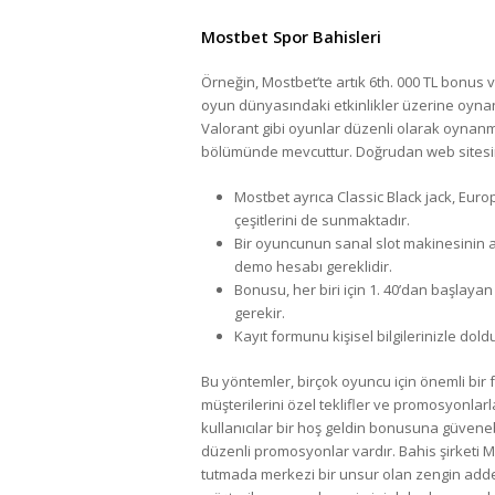
Mostbet Spor Bahisleri
Örneğin, Mostbet’te artık 6th. 000 TL bonus 
oyun dünyasındaki etkinlikler üzerine oynan
Valorant gibi oyunlar düzenli olarak oynanm
bölümünde mevcuttur. Doğrudan web sitesinde
Mostbet ayrıca Classic Black jack, Euro
çeşitlerini de sunmaktadır.
Bir oyuncunun sanal slot makinesinin 
demo hesabı gereklidir.
Bonusu, her biri için 1. 40’dan başlayan
gerekir.
Kayıt formunu kişisel bilgilerinizle dol
Bu yöntemler, birçok oyuncu için önemli bir fa
müşterilerini özel teklifler ve promosyonla
kullanıcılar bir hoş geldin bonusuna güveneb
düzenli promosyonlar vardır. Bahis şirketi M
tutmada merkezi bir unsur olan zengin add