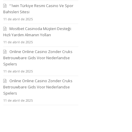
“1win Türkiye Resmi Casino Ve Spor
Bahisleri Sitesi
11 de abril de 2025
Mostbet Casinoda Müşteri Desteği:
Hızlı Yardım Almanın Yolları
11 de abril de 2025
Online Online Casino Zonder Cruks
Betrouwbare Gids Voor Nederlandse
Spelers
11 de abril de 2025
Online Online Casino Zonder Cruks
Betrouwbare Gids Voor Nederlandse
Spelers
11 de abril de 2025