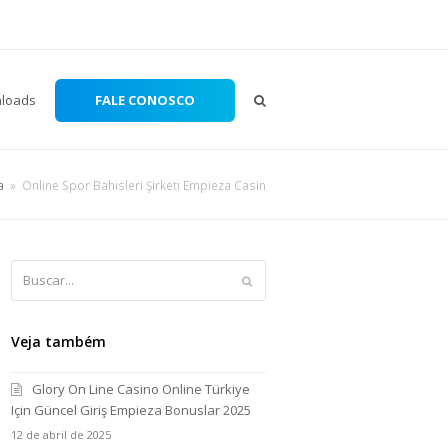
loads
FALE CONOSCO
a
»
Online Spor Bahisleri Şirketi Empieza Casin
Search
Submit
Veja também
Glory On Line Casino Online Türkiye
Için Güncel Giriş Empieza Bonuslar 2025
12 de abril de 2025