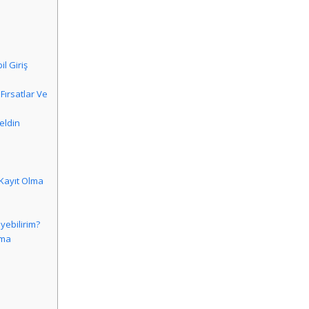
l Giriş
Fırsatlar Ve
geldin
Kayıt Olma
yebilirim?
pma