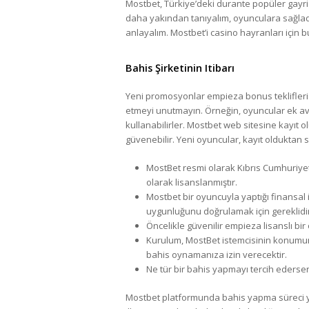
Mostbet, Türkiye’deki durante popüler gayri 
daha yakından tanıyalım, oyunculara sağladığı
anlayalım. Mostbet’i casino hayranları için b
Bahis Şirketinin Itibarı
Yeni promosyonlar empieza bonus teklifleri 
etmeyi unutmayın. Örneğin, oyuncular ek av
kullanabilirler. Mostbet web sitesine kayıt 
güvenebilir. Yeni oyuncular, kayıt olduktan 
MostBet resmi olarak Kıbrıs Cumhuriyeti
olarak lisanslanmıştır.
Mostbet bir oyuncuyla yaptığı finansal
uygunluğunu doğrulamak için gereklidir
Öncelikle güvenilir empieza lisanslı b
Kurulum, MostBet istemcisinin konumu
bahis oynamanıza izin verecektir.
Ne tür bir bahis yapmayı tercih ederseni
Mostbet platformunda bahis yapma süreci yen