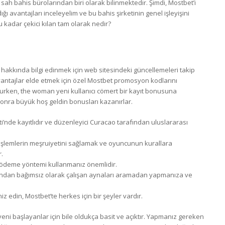
sah bahis bürolarından biri olarak bilinmektedir. Şimdi, Mostbet’i
 avantajları inceleyelim ve bu bahis şirketinin genel işleyişini
u kadar çekici kılan tam olarak nedir?
hakkında bilgi edinmek için web sitesindeki güncellemeleri takip
antajlar elde etmek için özel Mostbet promosyon kodlarını
olurken, the woman yeni kullanıcı cömert bir kayıt bonusuna
sonra büyük hoş geldin bonusları kazanırlar.
’nde kayıtlıdır ve düzenleyici Curacao tarafından uluslararası
 işlemlerin meşruiyetini sağlamak ve oyuncunun kurallara
.
ir ödeme yöntemi kullanmanız önemlidir.
ndan bağımsız olarak çalışan aynaları aramadan yapmanıza ve
z edin, Mostbet’te herkes için bir şeyler vardır.
i başlayanlar için bile oldukça basit ve açıktır. Yapmanız gereken