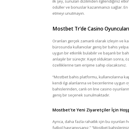
ilk şey, sunulan dizilimden ilgilendiğiniz et
ödüller ve bonuslar kazanmanızı sağlar. En 
etmeyi unutmayın.
Mostbet Tr’de Casino Oyuncuları I
Oranları gerçek zamanlı olarak izleyin ve 
bürosunda kullanıcılar geniş bir bahis yelpa
uygun bir etkinlik bulabilir ve başarılı bir
anlaşılır bir süreçtir. Kayıt olduktan sonra,
özelliklerine tam erişime sahip olacaksınız.
“Mostbet bahis platformu, kullanıcılarına k
kendi ilgi alanlarına ve becerilerine uygun o
bahislerinden, canlı on line casino oyunla
geniş bir seçenek sunulmaktadır.
Mostbet’te Yeni Ziyaretçiler İçin Ho
Ayrıca, daha fazla rahatlık için bu oyunları
futbol hayranıysanız,” “Mostbet bahislerinizi