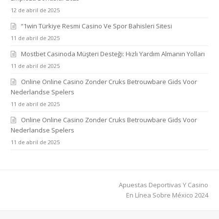
12 de abril de 2025
“1win Türkiye Resmi Casino Ve Spor Bahisleri Sitesi
11 de abril de 2025
Mostbet Casinoda Müşteri Desteği: Hızlı Yardım Almanın Yolları
11 de abril de 2025
Online Online Casino Zonder Cruks Betrouwbare Gids Voor
Nederlandse Spelers
11 de abril de 2025
Online Online Casino Zonder Cruks Betrouwbare Gids Voor
Nederlandse Spelers
11 de abril de 2025
Apuestas Deportivas Y Casino
next
post:
En Línea Sobre México 2024