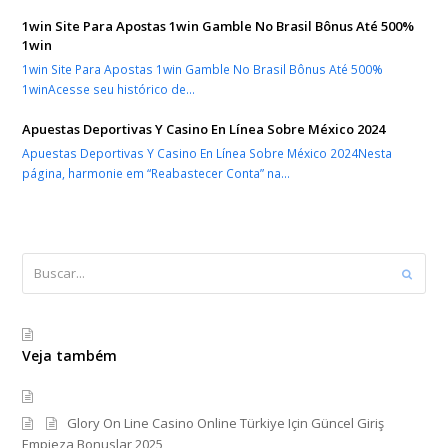
1win Site Para Apostas 1win Gamble No Brasil Bônus Até 500%
1win
1win Site Para Apostas 1win Gamble No Brasil Bônus Até 500%
1winAcesse seu histórico de…
Apuestas Deportivas Y Casino En Línea Sobre México 2024
Apuestas Deportivas Y Casino En Línea Sobre México 2024Nesta
página, harmonie em “Reabastecer Conta” na…
Search
Submi
Veja também
Glory On Line Casino Online Türkiye Için Güncel Giriş
Empieza Bonuslar 2025