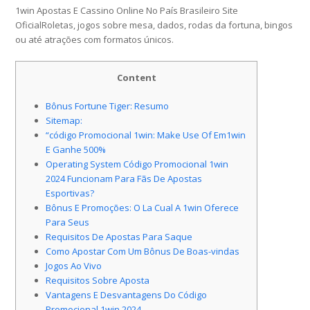
1win Apostas E Cassino Online No País Brasileiro Site
Oficial
Roletas, jogos sobre mesa, dados, rodas da fortuna, bingos
ou até atrações com formatos únicos.
Content
Bônus Fortune Tiger: Resumo
Sitemap:
“código Promocional 1win: Make Use Of Em1win
E Ganhe 500%
Operating System Código Promocional 1win
2024 Funcionam Para Fãs De Apostas
Esportivas?
Bônus E Promoções: O La Cual A 1win Oferece
Para Seus
Requisitos De Apostas Para Saque
Como Apostar Com Um Bônus De Boas-vindas
Jogos Ao Vivo
Requisitos Sobre Aposta
Vantagens E Desvantagens Do Código
Promocional 1win 2024