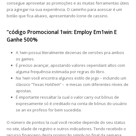
consegue aproveitar as promoções e as muitas ferramentas úteis
pra agregar na sua experiência. O caminho para acessar é um
botão que fica abaixo, apresentando ícone de cassino.
“código Promocional 1win: Employ Em1win E
Ganhe 500%
A 1win possui literalmente dezenas de versões pra ambos
os games.
É preciso avançar, apostando valores cependant altos com
alguma frequência estimada por regras do libro.
Na 1win você encontra algunos estilo de jogo – incluindo um
clássico “Texas Hold’em” – e mesas com diferentes níveis de
apostas.
É importante ressaltar la cual o valor carry out bônus de
expresamente só é creditado na conta de bônus do usuário
se an ex profeso for bem sucedida.
O número de pontos la cual você recebe depende do seu status
no site, idade de registro e outros indicadores. Tendo recebido o
recurso financeiro desta promoção simply no final da semana,