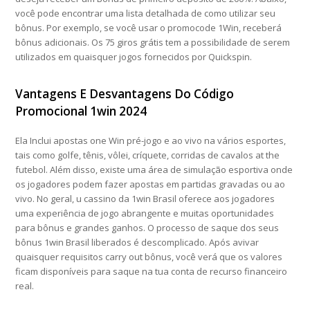
você pode encontrar uma lista detalhada de como utilizar seu
bônus. Por exemplo, se você usar o promocode 1Win, receberá
bônus adicionais. Os 75 giros grátis tem a possibilidade de serem
utilizados em quaisquer jogos fornecidos por Quickspin.
Vantagens E Desvantagens Do Código
Promocional 1win 2024
Ela Inclui apostas one Win pré-jogo e ao vivo na vários esportes,
tais como golfe, tênis, vôlei, críquete, corridas de cavalos at the
futebol. Além disso, existe uma área de simulação esportiva onde
os jogadores podem fazer apostas em partidas gravadas ou ao
vivo. No geral, u cassino da 1win Brasil oferece aos jogadores
uma experiência de jogo abrangente e muitas oportunidades
para bônus e grandes ganhos. O processo de saque dos seus
bônus 1win Brasil liberados é descomplicado. Após avivar
quaisquer requisitos carry out bônus, você verá que os valores
ficam disponíveis para saque na tua conta de recurso financeiro
real.