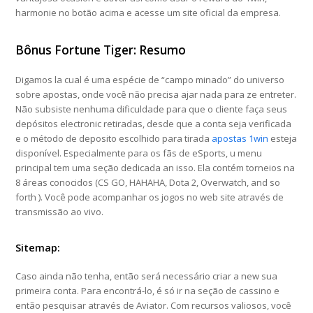
harmonie no botão acima e acesse um site oficial da empresa.
Bônus Fortune Tiger: Resumo
Digamos la cual é uma espécie de “campo minado” do universo
sobre apostas, onde você não precisa ajar nada para ze entreter.
Não subsiste nenhuma dificuldade para que o cliente faça seus
depósitos electronic retiradas, desde que a conta seja verificada
e o método de deposito escolhido para tirada
apostas 1win
esteja
disponível. Especialmente para os fãs de eSports, u menu
principal tem uma seção dedicada an isso. Ela contém torneios na
8 áreas conocidos (CS GO, HAHAHA, Dota 2, Overwatch, and so
forth ). Você pode acompanhar os jogos no web site através de
transmissão ao vivo.
Sitemap:
Caso ainda não tenha, então será necessário criar a new sua
primeira conta. Para encontrá-lo, é só ir na seção de cassino e
então pesquisar através de Aviator. Com recursos valiosos, você